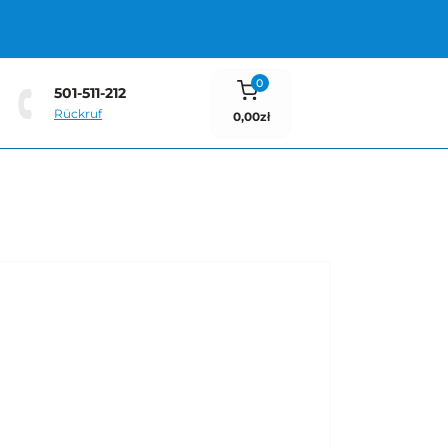
0
501-511-212
Rückruf
0,00zł