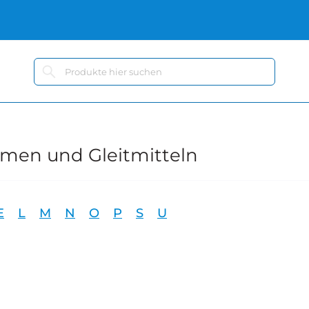
omen und Gleitmitteln
E
L
M
N
O
P
S
U