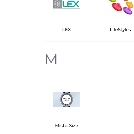
LEX
LifeStyles
M
MisterSize