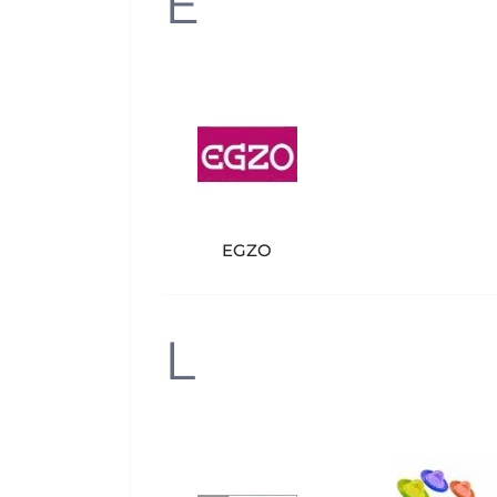
E
EGZO
L