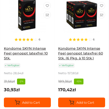
6
6
Kondome SKYN Intense
Kondome SKYN Intense
Feel genoppt latexfrei 10
Feel genoppt latexfrei 60
Stk.
Stk. (6 Pkg. à 10 Stk.)
Verfügbar
Verfügbar
Netto 28,64zł
Netto 157,80zł
31,56zł
189,36zł
-2%
-10%
30,93zł
170,42zł
Add to Cart
Add to Cart