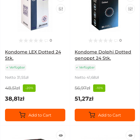
0
0
Kondome LEX Dotted 24
Kondome Dolphi Dotted
Stk.
genoppt 24 Stk.
Verfügbar
Verfügbar
Netto 31,55zł
Netto 41,68zł
48,51zł
56,97zł
-20%
-10%
38,81zł
51,27zł
Add to Cart
Add to Cart