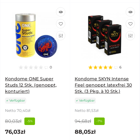
0
6
Kondome ONE Super
Kondome SKYN Intense
Studs 12 Stk. (genoppt,
Feel genoppt latexfrei 30
konturiert)
Stk. (3 Pkg. à 10 Stk.)
Verfügbar
Verfügbar
Netto 70,40zł
Netto 81,53zł
80,03zł
94,68zł
-5%
-7%
76,03zł
88,05zł