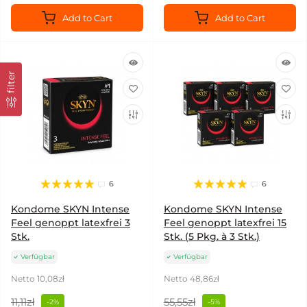
Add to Cart
Add to Cart
filter
6
6
Kondome SKYN Intense
Kondome SKYN Intense
Feel genoppt latexfrei 3
Feel genoppt latexfrei 15
Stk.
Stk. (5 Pkg. à 3 Stk.)
Verfügbar
Verfügbar
Netto 10,08zł
Netto 48,86zł
11,11zł
55,55zł
-2%
-5%