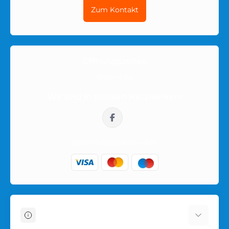
Zum Kontakt
die Zusammensetzung, die Größe, die Anzahl der Stücke in
der Packung und weitere Details zu achten, die den
Nutzungskomfort beeinflussen können. Wenn Sie mehrere
Varianten vergleichen, öffnen Sie die Produktseite und
prüfen Sie Beschreibung, Eigenschaften und Verfügbarkeit.
Öffnungszeiten
10:00-16:00
Bestellung innerhalb Polens
Wir sind in sozialen Netzwerken:
Bestellungen werden innerhalb Polens in neutraler
Verpackung versendet. Der Produktname oder die intime
Kategorie ist auf der Außenseite des Pakets nicht sichtbar,
sklep@prezerwatywy4u.pl
sodass der Einkauf privat bleibt.
Informationen