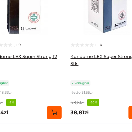
0
0
ome LEX Super Strong 12
Kondome LEX Super Stron
Stk.
ügbar
Verfügbar
18,33zł
Netto 31,55zł
zł
48,51zł
-5%
-20%
4zł
38,81zł