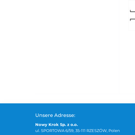
Unsere Adresse:
Nowy Krok Sp. z o.o.
ul. SPORTOWA 6/59, 35-111 RZESZÓW, Polen