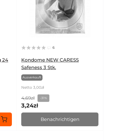
6
g 24
Kondome NEW CARESS
Safeness 3 Stk.
Ausverkauft
Netto 3,00zł
4,69zł
-31%
3,24zł
Benachrichtigen