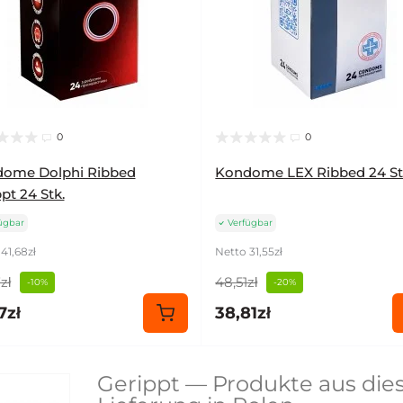
0
0
ome Dolphi Ribbed
Kondome LEX Ribbed 24 St
pt 24 Stk.
ügbar
Verfügbar
41,68zł
Netto 31,55zł
zł
48,51zł
-10%
-20%
7zł
38,81zł
Gerippt — Produkte aus dies