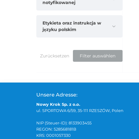
notyfikowanej
Etykieta oraz instrukcja w
języku polskim
Zurücksetzen
Filter auswählen
Unsere Adresse:
Nowy Krok Sp. z o.o.
ul. SPORTOWA 6/59, 35-111 RZESZÓW, Polen
NIP (Steuer-ID): 8133903455
REGON: 528568181B
KRS: 0001057330