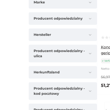
Marke
Producent odpowiedzialny
Hersteller
Kond
Producent odpowiedzialny -
gerip
ulica
Verf
Netto 
Herkunftsland
56,97
51,2
Producent odpowiedzialny -
kod pocztowy
Producent odpowiedzialny -