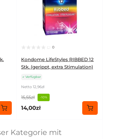
0
k.
Kondome LifeStyles RIBBED 12
Stk. (gerippt, extra Stimulation)
Verfügbar
Netto 12,96zł
15,55zł
-10%
14,00zł
er Kategorie mit