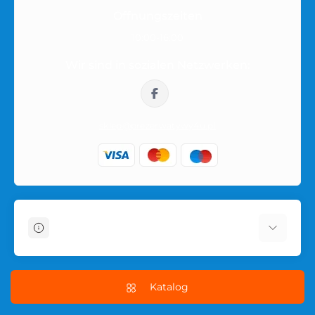
Öffnungszeiten
10:00-16:00
Wir sind in sozialen Netzwerken:
sklep@prezerwatywy4u.pl
Informationen
Über uns
Schnelle Kondomlieferung in Polen
Katalog
Условия соглашения