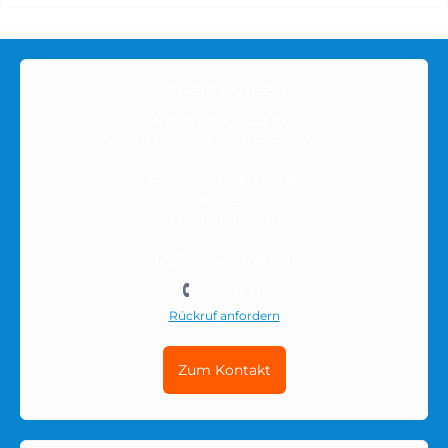
Unsere Adresse:
Nowy Krok Sp. z o.o.
ul. SPORTOWA 6/59, 35-111 RZESZÓW, Polen
NIP (Steuer-ID): 8133903455
REGON: 528568181B
KRS: 0001057330
Rufen Sie uns an:
501-511-212
Rückruf anfordern
Zum Kontakt