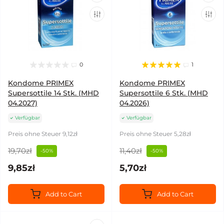
0
1
Kondome PRIMEX
Kondome PRIMEX
Supersottile 14 Stk. (MHD
Supersottile 6 Stk. (MHD
04.2027)
04.2026)
Verfügbar
Verfügbar
Preis ohne Steuer 9,12zł
Preis ohne Steuer 5,28zł
19,70zł
11,40zł
-50%
-50%
9,85zł
5,70zł
Add to Cart
Add to Cart