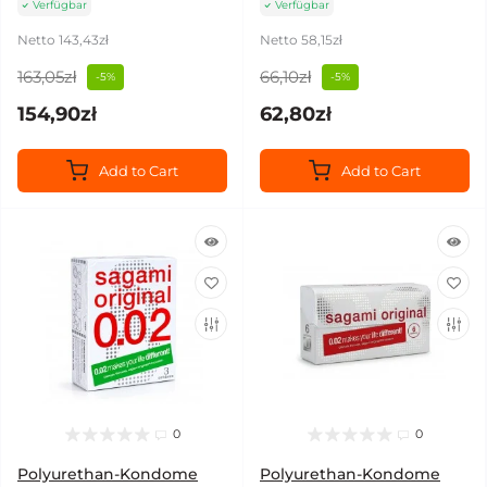
Verfügbar
Verfügbar
Netto 143,43zł
Netto 58,15zł
163,05zł
66,10zł
-5%
-5%
154,90zł
62,80zł
Add to Cart
Add to Cart
0
0
Polyurethan-Kondome
Polyurethan-Kondome