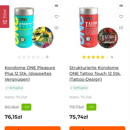
filter
0
4
Kondome ONE Pleasure
Strukturierte Kondome
Plus 12 Stk. (doppeltes
ONE Tattoo Touch 12 Stk.
Vergnügen)
(Tattoo-Design)
Verfügbar
Verfügbar
Netto 70,51zł
Netto 70,13zł
80,16zł
79,73zł
-5%
-5%
76,15zł
75,74zł