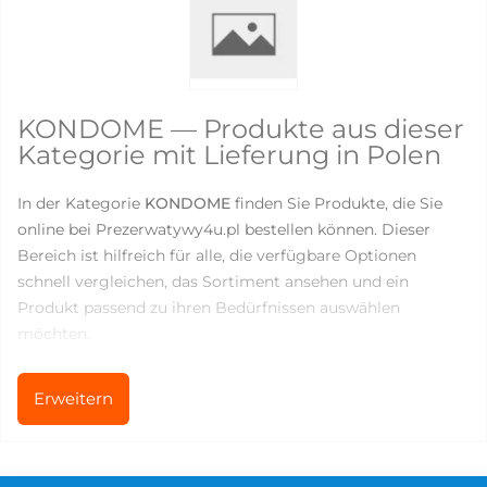
KONDOME — Produkte aus dieser
Kategorie mit Lieferung in Polen
In der Kategorie
KONDOME
finden Sie Produkte, die Sie
online bei Prezerwatywy4u.pl bestellen können. Dieser
Bereich ist hilfreich für alle, die verfügbare Optionen
schnell vergleichen, das Sortiment ansehen und ein
Produkt passend zu ihren Bedürfnissen auswählen
möchten.
Aktuell sind in dieser Kategorie
146
Produkte verfügbar.
Erweitern
Die Preise liegen zwischen
0
und
219.83
PLN, sodass Sie
sowohl einfache Produkte für den regelmäßigen Gebrauch
als auch speziellere Optionen für mehr Komfort,