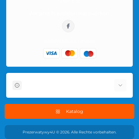
10:00-16:00
Bestellung innerhalb Polens
Wir sind in sozialen Netzwerken:
Bestellungen werden innerhalb Polens in neutraler
Verpackung versendet. Der Produktname oder die intime
Kategorie ist auf der Außenseite des Pakets nicht sichtbar,
sklep@prezerwatywy4u.pl
sodass der Einkauf privat bleibt.
Informationen
Über uns
Schnelle Kondomlieferung in Polen
Katalog
Условия соглашения
Datenschutzrichtlinie der Website
Prezerwatywy4U © 2026. Alle Rechte vorbehalten.
RÜCKGABEPOLITIK FÜR