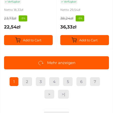
Verfügbar
Verfügbar
Netto 18,33zł
Netto 29,54zł
23,73zł
38,24zł
-5%
-5%
22,54zł
36,33zł
Add to Cart
Add to Cart
Mehr anzeigen
1
2
3
4
5
6
7
>
>|