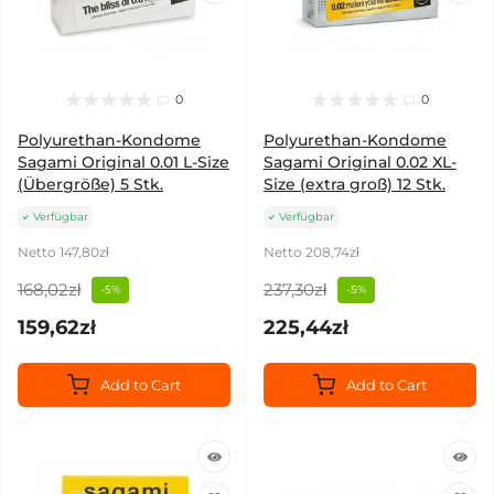
0
0
Polyurethan-Kondome
Polyurethan-Kondome
Sagami Original 0.01 L-Size
Sagami Original 0.02 XL-
(Übergröße) 5 Stk.
Size (extra groß) 12 Stk.
Verfügbar
Verfügbar
Netto 147,80zł
Netto 208,74zł
168,02zł
237,30zł
-5%
-5%
159,62zł
225,44zł
Add to Cart
Add to Cart