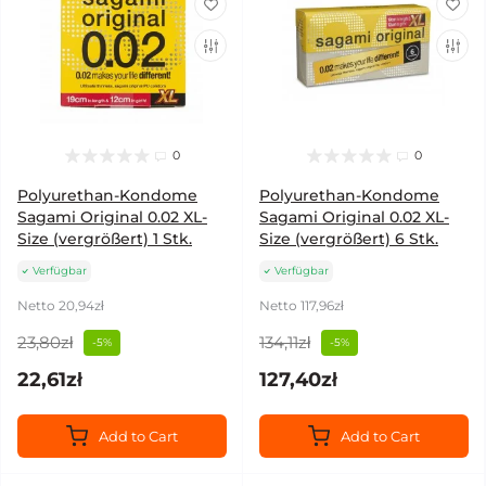
0
0
Polyurethan-Kondome
Polyurethan-Kondome
Sagami Original 0.02 XL-
Sagami Original 0.02 XL-
Size (vergrößert) 1 Stk.
Size (vergrößert) 6 Stk.
Verfügbar
Verfügbar
Netto 20,94zł
Netto 117,96zł
23,80zł
134,11zł
-5%
-5%
22,61zł
127,40zł
Add to Cart
Add to Cart