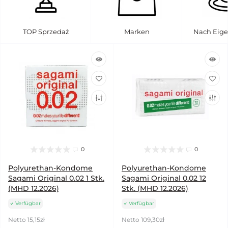
TOP Sprzedaż
Marken
Nach Eige
0
0
Polyurethan-Kondome
Polyurethan-Kondome
Sagami Original 0.02 1 Stk.
Sagami Original 0.02 12
(MHD 12.2026)
Stk. (MHD 12.2026)
Verfügbar
Verfügbar
Netto 15,15zł
Netto 109,30zł