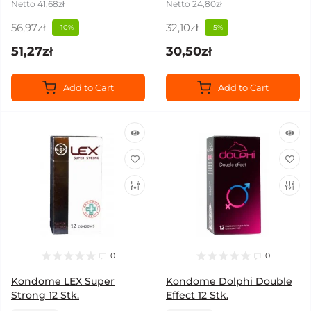
Netto 41,68zł
Netto 24,80zł
56,97zł
32,10zł
-10%
-5%
51,27zł
30,50zł
Add to Cart
Add to Cart
0
0
Kondome LEX Super
Kondome Dolphi Double
Strong 12 Stk.
Effect 12 Stk.