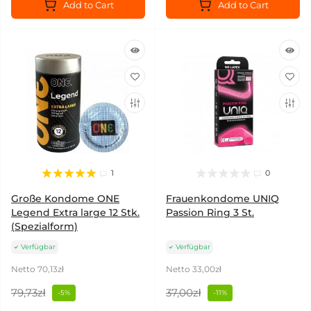
Add to Cart
Add to Cart
1
0
Große Kondome ONE
Frauenkondome UNIQ
Legend Extra large 12 Stk.
Passion Ring 3 St.
(Spezialform)
Verfügbar
Verfügbar
Netto 70,13zł
Netto 33,00zł
79,73zł
37,00zł
-5%
-11%