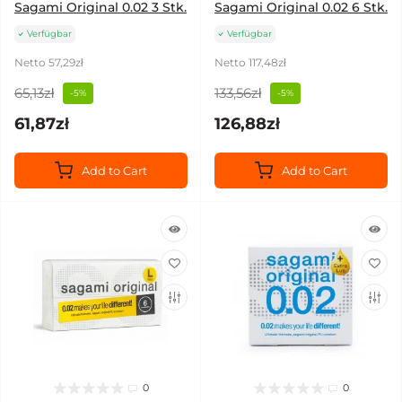
Sagami Original 0.02 3 Stk.
Sagami Original 0.02 6 Stk.
Verfügbar
Verfügbar
Netto 57,29zł
Netto 117,48zł
65,13zł
133,56zł
-5%
-5%
61,87zł
126,88zł
Add to Cart
Add to Cart
0
0