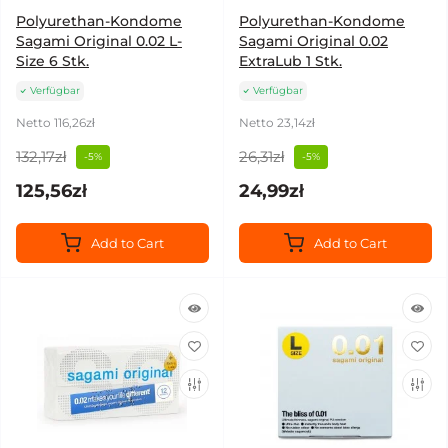
Polyurethan-Kondome
Polyurethan-Kondome
Sagami Original 0.02 L-
Sagami Original 0.02
Size 6 Stk.
ExtraLub 1 Stk.
Verfügbar
Verfügbar
Netto 116,26zł
Netto 23,14zł
132,17zł
26,31zł
-5%
-5%
125,56zł
24,99zł
Add to Cart
Add to Cart