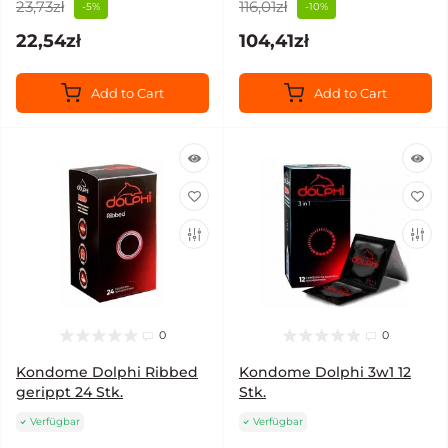
23,73zł
116,01zł
-5%
-10%
22,54zł
104,41zł
Add to Cart
Add to Cart
0
0
Kondome Dolphi Ribbed
Kondome Dolphi 3w1 12
gerippt 24 Stk.
Stk.
Verfügbar
Verfügbar