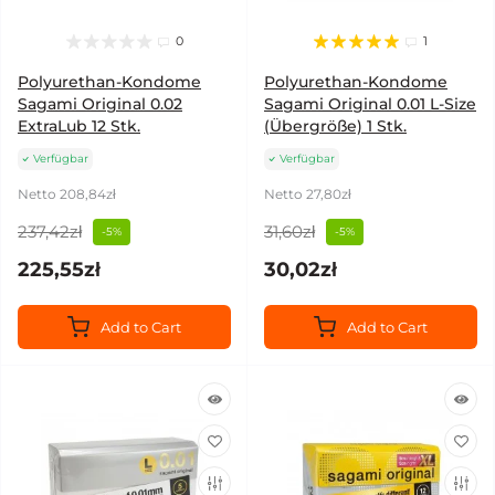
0
1
Polyurethan-Kondome
Polyurethan-Kondome
Sagami Original 0.02
Sagami Original 0.01 L-Size
ExtraLub 12 Stk.
(Übergröße) 1 Stk.
Verfügbar
Verfügbar
Netto 208,84zł
Netto 27,80zł
237,42zł
31,60zł
-5%
-5%
225,55zł
30,02zł
Add to Cart
Add to Cart