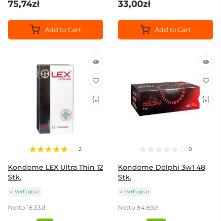
75,74zł
33,00zł
Add to Cart
Add to Cart
2
0
Kondome LEX Ultra Thin 12
Kondome Dolphi 3w1 48
Stk.
Stk.
Verfügbar
Verfügbar
Netto 18,33zł
Netto 84,89zł