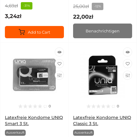
4,69zł
25,00zł
-31%
-12%
3,24zł
22,00zł
Benachrichtigen
Add to Cart
0
0
Latexfreie Kondome UNIQ
Latexfreie Kondome UNIQ
Smart 3 St.
Classic 3 St.
Ausverkauft
Ausverkauft