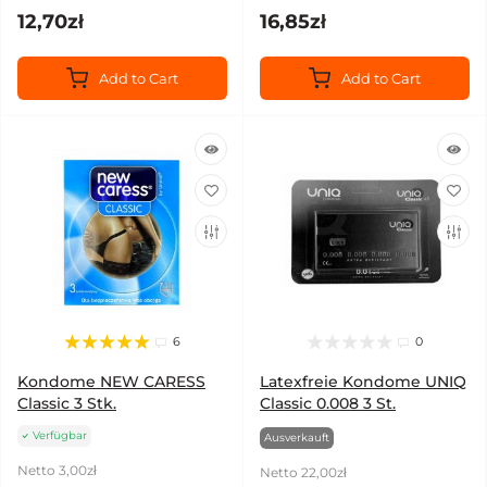
12,70zł
16,85zł
Add to Cart
Add to Cart
6
0
Kondome NEW CARESS
Latexfreie Kondome UNIQ
Classic 3 Stk.
Classic 0.008 3 St.
Verfügbar
Ausverkauft
Netto 3,00zł
Netto 22,00zł