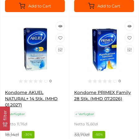
Add to Cart
Add to Cart
0
0
Kondome AKUEL
Kondome PRIMEX Family
NATURAL+ 14 Stk. (MHD
28 Stk. (MHD 07.2026)
01.2027)
filter
Verfügbar
Verfügbar
Netto 11,76zł
Netto 15,60zł
18,14zł
33,70zł
-30%
-50%