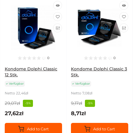
0
0
Kondome Dolphi Classic
Kondome Dolphi Classic 3
12 Stk.
Stk.
Verfügbar
Verfügbar
Netto 22,46zł
Netto 7,08zł
29,07zł
9,17zł
-5%
-5%
27,62zł
8,71zł
Add to Cart
Add to Cart