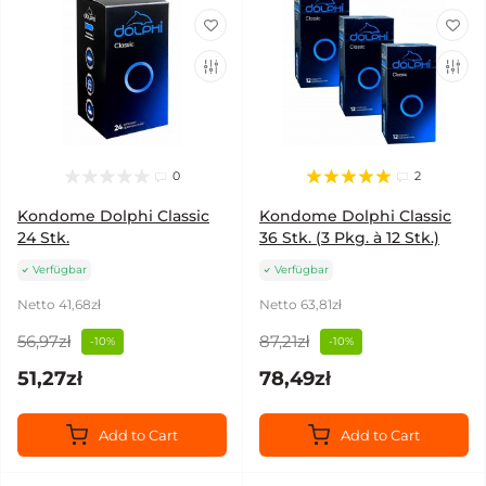
0
2
Kondome Dolphi Classic
Kondome Dolphi Classic
24 Stk.
36 Stk. (3 Pkg. à 12 Stk.)
Verfügbar
Verfügbar
Netto 41,68zł
Netto 63,81zł
56,97zł
87,21zł
-10%
-10%
51,27zł
78,49zł
Add to Cart
Add to Cart