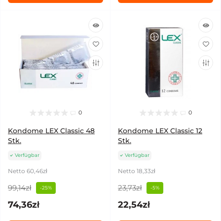
0
0
Kondome LEX Classic 48
Kondome LEX Classic 12
Stk.
Stk.
Verfügbar
Verfügbar
Netto 60,46zł
Netto 18,33zł
99,14zł
23,73zł
-25%
-5%
74,36zł
22,54zł