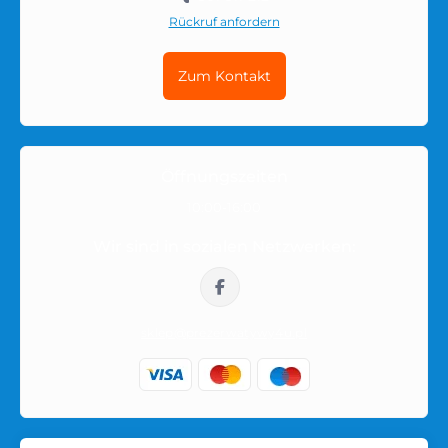
Rückruf anfordern
Vor dem Kauf lohnt es sich, auf den Verwendungszweck,
Zum Kontakt
die Zusammensetzung, die Größe, die Anzahl der Stücke in
der Packung und weitere Details zu achten, die den
Nutzungskomfort beeinflussen können. Wenn Sie mehrere
Varianten vergleichen, öffnen Sie die Produktseite und
prüfen Sie Beschreibung, Eigenschaften und Verfügbarkeit.
Öffnungszeiten
10:00-16:00
Bestellung innerhalb Polens
Wir sind in sozialen Netzwerken:
Bestellungen werden innerhalb Polens in neutraler
Verpackung versendet. Der Produktname oder die intime
Kategorie ist auf der Außenseite des Pakets nicht sichtbar,
sklep@prezerwatywy4u.pl
sodass der Einkauf privat bleibt.