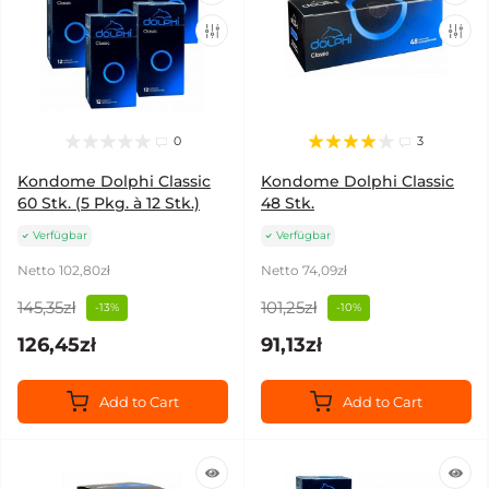
0
3
Kondome Dolphi Classic
Kondome Dolphi Classic
60 Stk. (5 Pkg. à 12 Stk.)
48 Stk.
Verfügbar
Verfügbar
Netto 102,80zł
Netto 74,09zł
145,35zł
101,25zł
-13%
-10%
126,45zł
91,13zł
Add to Cart
Add to Cart