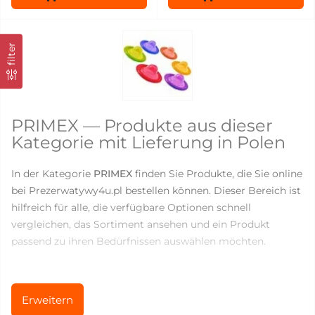
filter
PRIMEX — Produkte aus dieser
Kategorie mit Lieferung in Polen
In der Kategorie
PRIMEX
finden Sie Produkte, die Sie online
bei Prezerwatywy4u.pl bestellen können. Dieser Bereich ist
hilfreich für alle, die verfügbare Optionen schnell
vergleichen, das Sortiment ansehen und ein Produkt
passend zu ihren Bedürfnissen auswählen möchten.
Aktuell sind in dieser Kategorie
4
Produkte verfügbar. Die
Preise liegen zwischen
10.56
und
31.2
PLN, sodass Sie
Erweitern
sowohl einfache Produkte für den regelmäßigen Gebrauch