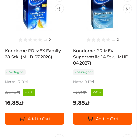
0
0
Kondome PRIMEX Family
Kondome PRIMEX
28 Stk. (MHD 07.2026)
Supersottile 14 Stk. (MHD
04.2027)
Verfügbar
Verfügbar
Netto 15,60zł
Netto 9,12zł
33,70zł
19,70zł
-50%
-50%
16,85zł
9,85zł
Add to Cart
Add to Cart