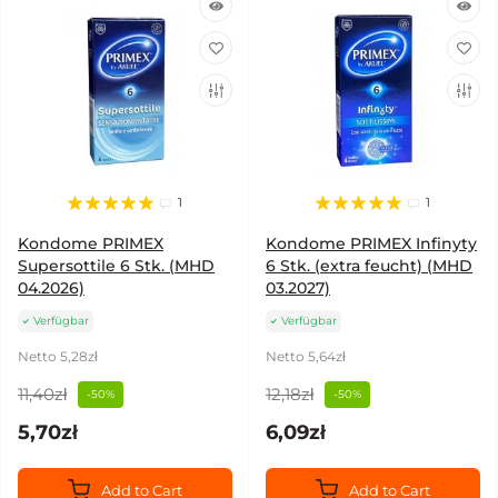
1
1
Kondome PRIMEX
Kondome PRIMEX Infinyty
Supersottile 6 Stk. (MHD
6 Stk. (extra feucht) (MHD
04.2026)
03.2027)
Verfügbar
Verfügbar
Netto 5,28zł
Netto 5,64zł
11,40zł
12,18zł
-50%
-50%
5,70zł
6,09zł
Add to Cart
Add to Cart