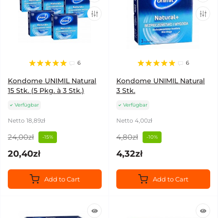
6
6
Kondome UNIMIL Natural
Kondome UNIMIL Natural
15 Stk. (5 Pkg. à 3 Stk.)
3 Stk.
Verfügbar
Verfügbar
Netto 18,89zł
Netto 4,00zł
24,00zł
4,80zł
-15%
-10%
20,40zł
4,32zł
Add to Cart
Add to Cart