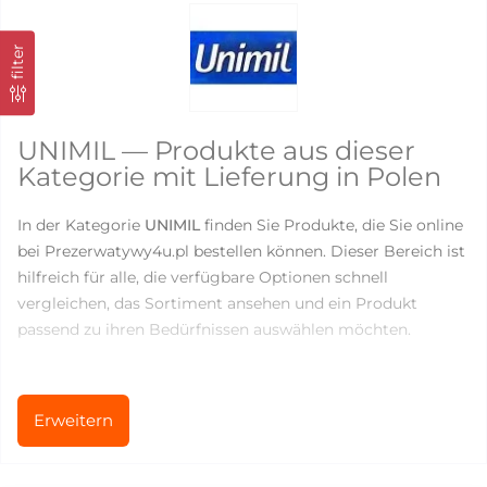
filter
UNIMIL — Produkte aus dieser
Kategorie mit Lieferung in Polen
In der Kategorie
UNIMIL
finden Sie Produkte, die Sie online
bei Prezerwatywy4u.pl bestellen können. Dieser Bereich ist
hilfreich für alle, die verfügbare Optionen schnell
vergleichen, das Sortiment ansehen und ein Produkt
passend zu ihren Bedürfnissen auswählen möchten.
Aktuell sind in dieser Kategorie
4
Produkte verfügbar. Die
Preise liegen zwischen
3.7
und
22.22
PLN, sodass Sie
Erweitern
sowohl einfache Produkte für den regelmäßigen Gebrauch
als auch speziellere Optionen für mehr Komfort,