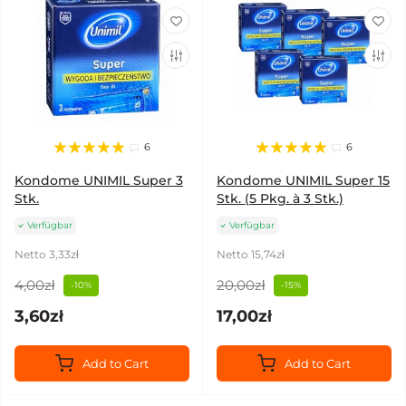
6
6
Kondome UNIMIL Super 3
Kondome UNIMIL Super 15
Stk.
Stk. (5 Pkg. à 3 Stk.)
Verfügbar
Verfügbar
Netto 3,33zł
Netto 15,74zł
4,00zł
20,00zł
-10%
-15%
3,60zł
17,00zł
Add to Cart
Add to Cart