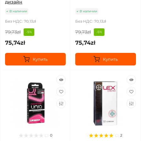
дизайн
В наличии
В наличии
Без НДС: 70,13zł
Без НДС: 70,13zł
79,73zł
79,73zł
-5%
-5%
75,74zł
75,74zł
Купить
Купить
0
2