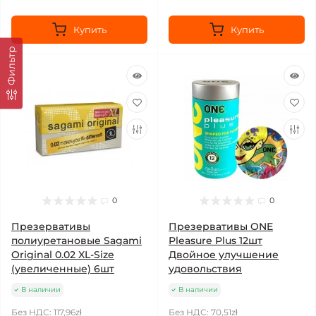
Купить
Купить
Фильтр
0
0
Презервативы
Презервативы ONE
полиуретановые Sagami
Pleasure Plus 12шт
Original 0.02 XL-Size
Двойное улучшение
(увеличенные) 6шт
удовольствия
В наличии
В наличии
Без НДС: 117,96zł
Без НДС: 70,51zł