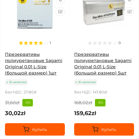
1
0
Презервативы
Презервативы
полиуретановые Sagami
полиуретановые Sagami
Original 0.01 L-Size
Original 0.01 L-Size
(большой размер) 1шт
(большой размер) 5шт
В наличии
В наличии
Без НДС: 27,80zł
Без НДС: 147,80zł
31,60zł
168,02zł
-5%
-5%
30,02zł
159,62zł
Купить
Купить