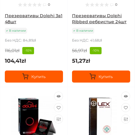
0
0
Презервативы Dolphi 3в1
Презервативы Dolphi
48шт
Ribbed ребристые 24шт
В наличии
В наличии
Без НДС: 84,89zł
Без НДС: 41,68zł
116,01zł
56,97zł
-10%
-10%
104,41zł
51,27zł
Купить
Купить