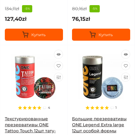
134,11zł
80,16zł
-5%
-5%
127,40zł
76,15zł
Купить
Купить
4
1
Текстурированные
Большие презервативы
презервативы ONE
ONE Legend Extra large
Tattoo Touch 12шт тату-
12шт особой формы