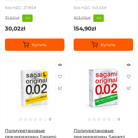
Без НДС: 27,80zł
Без НДС: 143,43zł
31,60zł
163,05zł
-5%
-5%
30,02zł
154,90zł
Купить
Купить
0
0
Полиуретановые
Полиуретановые
презервативы Sagami
презервативы Sagami