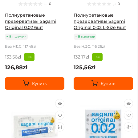
0
0
Полиуретановые
Полиуретановые
презервативы Sagami
презервативы Sagami
Original 0.02 6шт
Original 0.02 L-Size 6шт
В наличии
В наличии
Без НДС: 117,48zł
Без НДС: 116,26zł
133,56zł
132,17zł
-5%
-5%
126,88zł
125,56zł
Купить
Купить