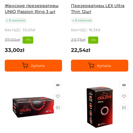
Женские презервативы
Презервативы LEX Ultra
UNIQ Passion Ring 3 шт
Thin 12шт
В наличии
В наличии
Без НДС: 33,00zł
Без НДС: 18,33zł
37,00zł
23,73zł
-11%
-5%
33,00zł
22,54zł
Купить
Купить