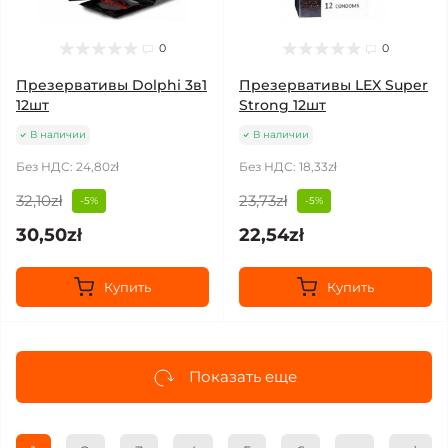
0
0
Презервативы Dolphi 3в1
Презервативы LEX Super
12шт
Strong 12шт
В наличии
В наличии
Без НДС: 24,80zł
Без НДС: 18,33zł
32,10zł
23,73zł
-5%
-5%
30,50zł
22,54zł
Купить
Купить
Показать еще