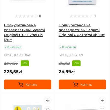
0
0
Полиуретановые
Полиуретановые
презервативы Sagami
презервативы Sagami
Original 0.02 ExtraLub
Original 0.02 ExtraLub 1шт
12шт
В наличии
В наличии
Без НДС: 208,84zł
Без НДС: 23,14zł
237,42zł
26,31zł
-5%
-5%
225,55zł
24,99zł
Купить
Купить