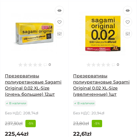
0
0
Презервативы
Презервативы
полиуретановые Sagami
полиуретановые Sagami
Original 0.02 XL-Size
Original 0.02 XL-Size
(очень большие) 12шт
(увеличенные) 1шт
В наличии
В наличии
Без НДС: 208,74zł
Без НДС: 20,94zł
237,30zł
23,80zł
-5%
-5%
225,44zł
22,61zł