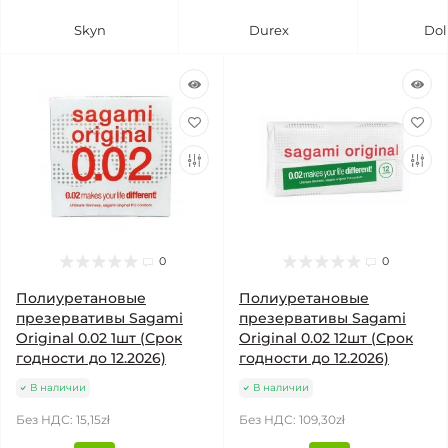
Skyn
Durex
Dol
0
0
Полиуретановые
Полиуретановые
презервативы Sagami
презервативы Sagami
Original 0.02 1шт (Срок
Original 0.02 12шт (Срок
годности до 12.2026)
годности до 12.2026)
В наличии
В наличии
Без НДС: 15,15zł
Без НДС: 109,30zł