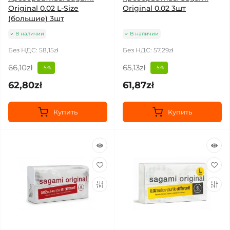
Original 0.02 L-Size
Original 0.02 3шт
(большие) 3шт
В наличии
В наличии
Без НДС: 58,15zł
Без НДС: 57,29zł
66,10zł
65,13zł
-5%
-5%
62,80zł
61,87zł
Купить
Купить