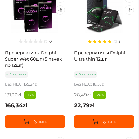
0
2
Презервативы Dolphi
Презервативы Dolphi
Super Wet 60шт (5 пачек
Ultra thin 12шт
по 12шт)
В наличии
В наличии
Без НДС: 135,24zł
Без НДС: 18,53zł
191,20zł
28,49zł
-13%
-20%
166,34zł
22,79zł
Купить
Купить