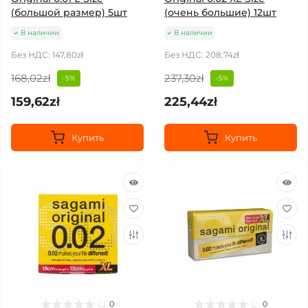
(большой размер) 5шт
(очень большие) 12шт
В наличии
В наличии
Без НДС: 147,80zł
Без НДС: 208,74zł
168,02zł
237,30zł
-5%
-5%
159,62zł
225,44zł
Купить
Купить
0
0