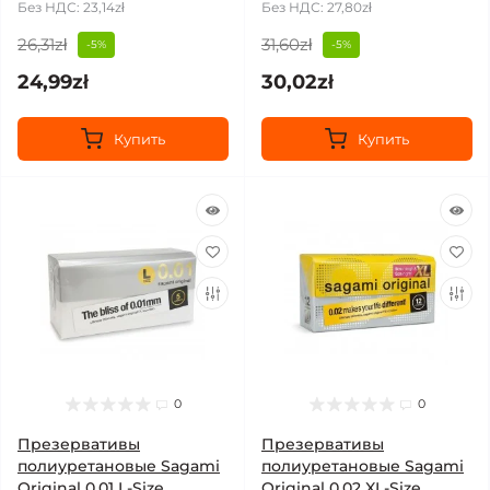
Без НДС: 23,14zł
Без НДС: 27,80zł
26,31zł
31,60zł
-5%
-5%
24,99zł
30,02zł
Купить
Купить
0
0
Презервативы
Презервативы
полиуретановые Sagami
полиуретановые Sagami
Original 0.01 L-Size
Original 0.02 XL-Size