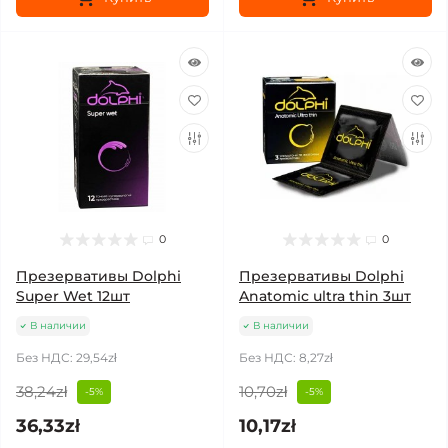
0
0
Презервативы Dolphi
Презервативы Dolphi
Super Wet 12шт
Anatomic ultra thin 3шт
В наличии
В наличии
Без НДС: 29,54zł
Без НДС: 8,27zł
38,24zł
10,70zł
-5%
-5%
36,33zł
10,17zł