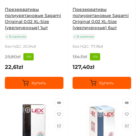
Презервативы
Презервативы
полиуретановые Sagami
полиуретановые Sagami
Original 0.02 XL-Size
Original 0.02 XL-Size
(увеличенные) 1шт
(увеличенные) 6шт
В наличии
В наличии
Без НДС: 20,94zł
Без НДС: 117,96zł
23,80zł
134,11zł
-5%
-5%
22,61zł
127,40zł
Купить
Купить