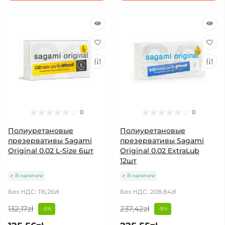
0
0
Полиуретановые
Полиуретановые
презервативы Sagami
презервативы Sagami
Original 0.02 L-Size 6шт
Original 0.02 ExtraLub
12шт
В наличии
В наличии
Без НДС: 116,26zł
Без НДС: 208,84zł
132,17zł
237,42zł
-5%
-5%