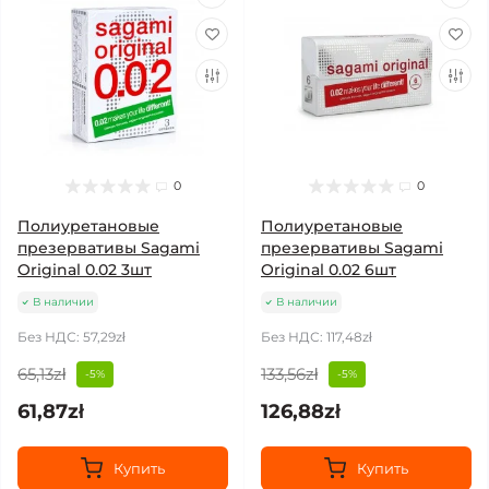
0
0
Полиуретановые
Полиуретановые
презервативы Sagami
презервативы Sagami
Original 0.02 3шт
Original 0.02 6шт
В наличии
В наличии
Без НДС: 57,29zł
Без НДС: 117,48zł
65,13zł
133,56zł
-5%
-5%
61,87zł
126,88zł
Купить
Купить