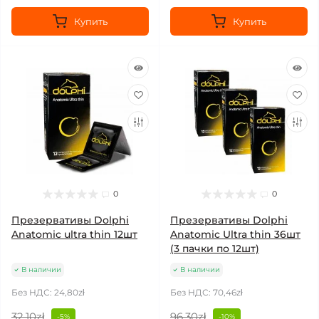
Купить
Купить
0
0
Презервативы Dolphi
Презервативы Dolphi
Anatomic ultra thin 12шт
Anatomic Ultra thin 36шт
(3 пачки по 12шт)
В наличии
В наличии
Без НДС: 24,80zł
Без НДС: 70,46zł
32,10zł
96,30zł
-5%
-10%