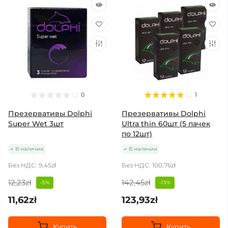
0
1
Презервативы Dolphi
Презервативы Dolphi
Super Wet 3шт
Ultra thin 60шт (5 пачек
по 12шт)
В наличии
В наличии
Без НДС: 9,45zł
Без НДС: 100,76zł
12,23zł
142,45zł
-5%
-13%
11,62zł
123,93zł
Купить
Купить