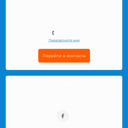
Ультратонкие
NIP: 8133903455
REGON: 528568181B
Ассортимент может включать разные модели, форматы
KRS: 0001057330
упаковок, материалы, текстуры или дополнительные
Позвоните нам:
свойства — в зависимости от типа товаров в этой
501-511-212
категории. Каждая позиция имеет описание,
характеристики и информацию, которая помогает
Перезвоните мне
сделать более уверенный выбор.
Перейти в контакты
Перед покупкой стоит обратить внимание на
назначение товара, состав, размер, количество в
упаковке и другие детали, которые могут влиять на
комфорт использования. Если вы сравниваете
Время работы
несколько вариантов, откройте страницу товара и
10:00-16:00
посмотрите его описание, характеристики и
доступность.
Мы в социальных сетях:
Заказ по Польше