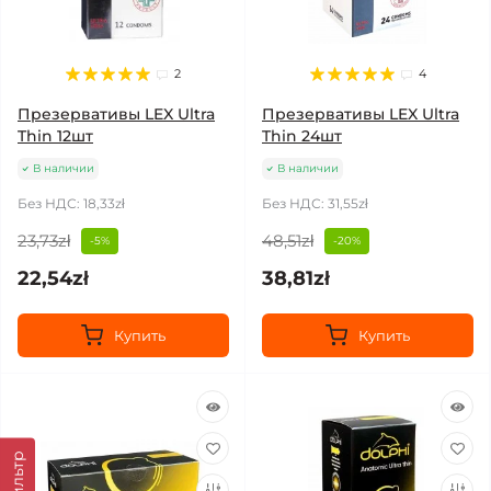
2
4
Презервативы LEX Ultra
Презервативы LEX Ultra
Thin 12шт
Thin 24шт
В наличии
В наличии
Без НДС: 18,33zł
Без НДС: 31,55zł
23,73zł
48,51zł
-5%
-20%
22,54zł
38,81zł
Купить
Купить
Фильтр