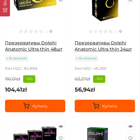
0
0
Презервативы Dolphi
Презервативы Dolphi
Anatomic Ultra thin 48шт
Anatomic Ultra thin 24шт
В наличии
В наличии
Без НДС: 84,89zł
Без НДС: 46,29zł
116,01zł
63,27zł
-10%
-10%
104,41zł
56,94zł
Купить
Купить