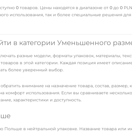
оступно
0
товаров. Цены находятся в диапазоне от
0
до
0
PLN
ого использования, так и более специальные решения дл
йти в категории Уменьшенного разм
лючать разные модели, форматы упаковок, материалы, тек
а товаров в этой категории. Каждая позиция имеет описани
лать более уверенный выбор.
обратить внимание на назначение товара, состав, размер, к
 на комфорт использования. Если вы сравниваете несколько
ание, характеристики и доступность.
ьше
по Польше в нейтральной упаковке. Название товара или и