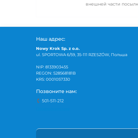
внешней части посылки
Наш адрес:
Nowy Krok Sp. z o.o.
ul. SPORTOWA 6/59, 35-111 RZESZÓW, Польша
NIP: 8133903455
REGON: 528568181B
KRS: 0001057330
Позвоните нам:
501-511-212
Перезвоните мне