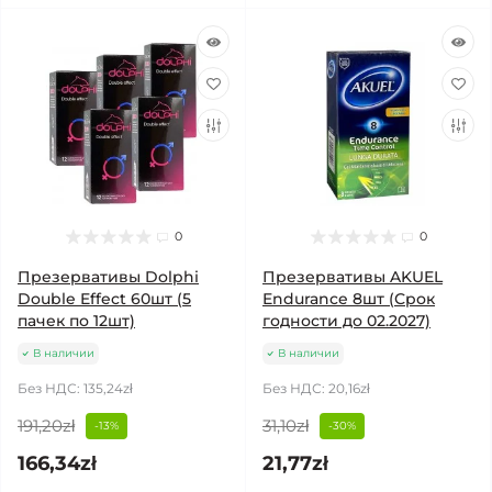
0
0
Презервативы Dolphi
Презервативы AKUEL
Double Effect 60шт (5
Endurance 8шт (Срок
пачек по 12шт)
годности до 02.2027)
В наличии
В наличии
Без НДС: 135,24zł
Без НДС: 20,16zł
191,20zł
31,10zł
-13%
-30%
166,34zł
21,77zł