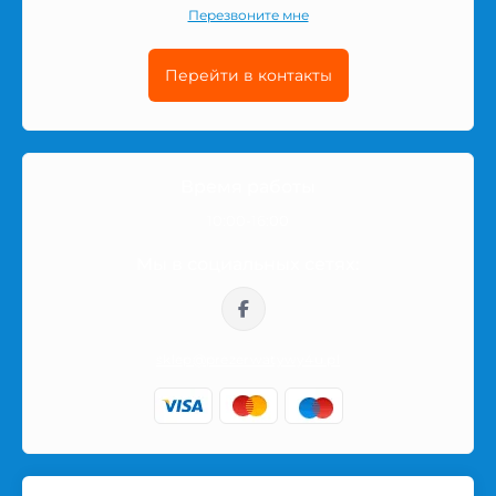
характеристики и информацию, которая помогает
Перезвоните мне
сделать более уверенный выбор.
Перейти в контакты
Перед покупкой стоит обратить внимание на
назначение товара, состав, размер, количество в
упаковке и другие детали, которые могут влиять на
комфорт использования. Если вы сравниваете
Время работы
несколько вариантов, откройте страницу товара и
10:00-16:00
посмотрите его описание, характеристики и
доступность.
Мы в социальных сетях:
Заказ по Польше
sklep@prezerwatywy4u.pl
Заказы отправляются по Польше в нейтральной
упаковке. Название товара или интимной категории
не указывается на внешней части посылки, поэтому
покупка остаётся приватной.