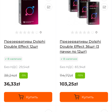
0
0
Презервативы Dolphi
Презервативы Dolphi
Double Effect 12шт
Double Effect 36шт (3
пачки по 12шт)
В наличии
В наличии
Без НДС: 29,54zł
Без НДС: 83,94zł
38,24zł
114,72zł
-5%
-10%
36,33zł
103,25zł
Купить
Купить