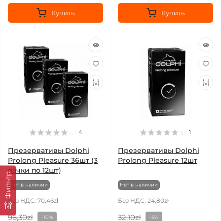
Купить
Купить
4
1
Презервативы Dolphi
Презервативы Dolphi
Prolong Pleasure 36шт (3
Prolong Pleasure 12шт
пачки по 12шт)
Фильтр
Нет в наличии
Нет в наличии
Без НДС: 70,46zł
Без НДС: 24,80zł
96,30zł
32,10zł
-10%
-5%