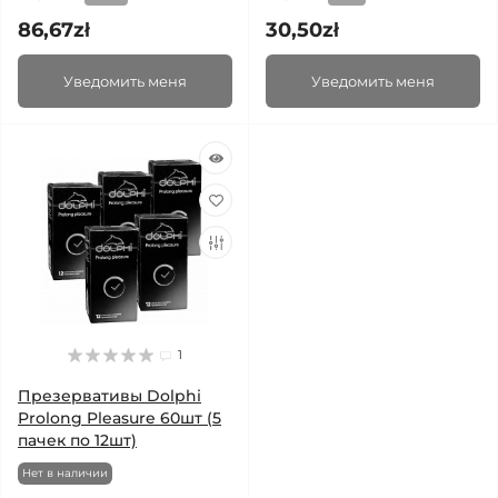
86,67zł
30,50zł
Уведомить меня
Уведомить меня
1
Презервативы Dolphi
Prolong Pleasure 60шт (5
пачек по 12шт)
Нет в наличии