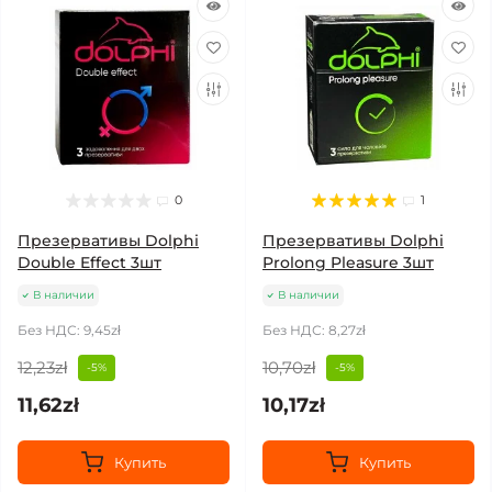
0
1
Презервативы Dolphi
Презервативы Dolphi
Double Effect 3шт
Prolong Pleasure 3шт
В наличии
В наличии
Без НДС: 9,45zł
Без НДС: 8,27zł
12,23zł
10,70zł
-5%
-5%
11,62zł
10,17zł
Купить
Купить