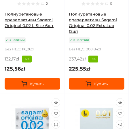
0
0
Полиуретановые
Полиуретановые
презервативы Sagami
презервативы Sagami
Original 0.02 L-Size 6шт
Original 0.02 ExtraLub
12шт
В наличии
В наличии
Без НДС: 116,26zł
Без НДС: 208,84zł
132,17zł
237,42zł
-5%
-5%
125,56zł
225,55zł
Купить
Купить