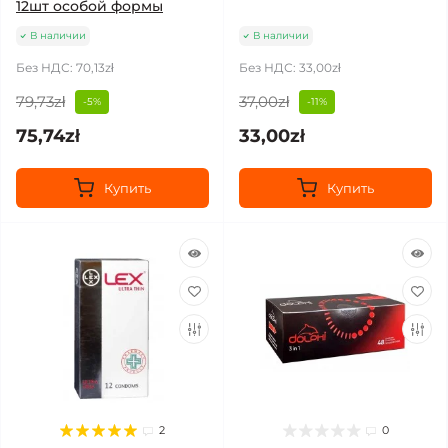
12шт особой формы
В наличии
В наличии
Без НДС: 70,13zł
Без НДС: 33,00zł
79,73zł
37,00zł
-5%
-11%
75,74zł
33,00zł
Купить
Купить
2
0