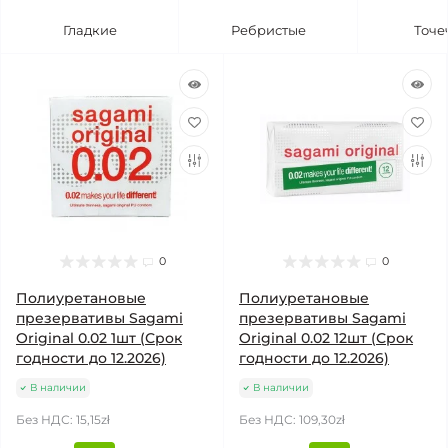
Гладкие
Ребристые
Точе
0
0
Полиуретановые
Полиуретановые
презервативы Sagami
презервативы Sagami
Original 0.02 1шт (Срок
Original 0.02 12шт (Срок
годности до 12.2026)
годности до 12.2026)
В наличии
В наличии
Без НДС: 15,15zł
Без НДС: 109,30zł