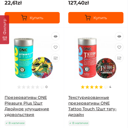
22,61zł
127,40zł
Купить
Купить
Фильтр
0
4
Презервативы ONE
Текстурированные
Pleasure Plus 12шт
презервативы ONE
Двойное улучшение
Tattoo Touch 12шт тату-
удовольствия
дизайн
В наличии
В наличии