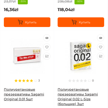
23,37zł
236,08zł
-30%
-50%
16,36zł
118,04zł
Купить
Купить
3
0
Полиуретановые
Полиуретановые
презервативы Sagami
презервативы Sagami
Original 0.01 5шт
Original 0.02 L-Size
(большие) 3шт