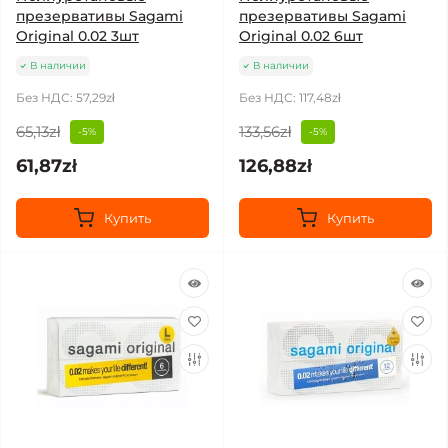
презервативы Sagami
презервативы Sagami
Original 0.02 3шт
Original 0.02 6шт
В наличии
В наличии
Без НДС: 57,29zł
Без НДС: 117,48zł
65,13zł
133,56zł
-5%
-5%
61,87zł
126,88zł
Купить
Купить