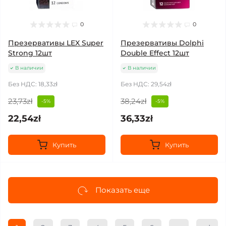
0
0
Презервативы LEX Super
Презервативы Dolphi
Strong 12шт
Double Effect 12шт
В наличии
В наличии
Без НДС: 18,33zł
Без НДС: 29,54zł
23,73zł
38,24zł
-5%
-5%
22,54zł
36,33zł
Купить
Купить
Показать еще