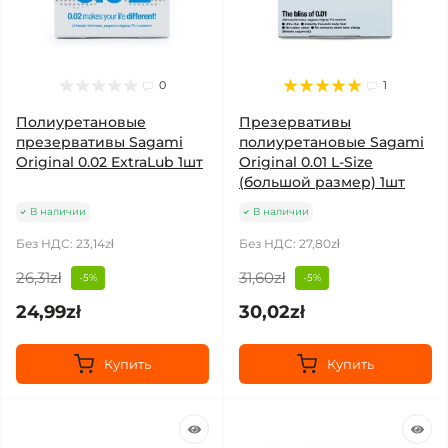
0
1
Полиуретановые
Презервативы
презервативы Sagami
полиуретановые Sagami
Original 0.02 ExtraLub 1шт
Original 0.01 L-Size
(большой размер) 1шт
В наличии
В наличии
Без НДС: 23,14zł
Без НДС: 27,80zł
26,31zł
31,60zł
-5%
-5%
24,99zł
30,02zł
Купить
Купить