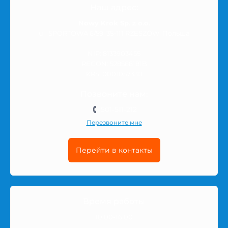
Наш адрес:
Nowy Krok Sp. z o.o.
ul. SPORTOWA 6/59, 35-111 RZESZÓW, Польша
NIP: 8133903455
REGON: 528568181B
KRS: 0001057330
Позвоните нам:
501-511-212
Перезвоните мне
Перейти в контакты
Время работы
10:00-16:00