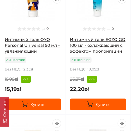
0
0
Интимный гель OYO
Интимный гель EGZO GO
Personal Universal 50 мл -
100 мл - охлаждающий с
увлажняющий
эффектом пролонгации
В наличии
В наличии
Без НДС: 12,35zł
Без НДС: 18,05zł
15,99zł
23,37zł
-5%
-5%
15,19zł
22,20zł
Фильтр
Купить
Купить