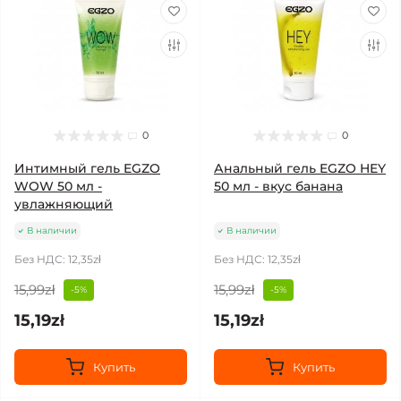
0
0
Интимный гель EGZO
Анальный гель EGZO HEY
WOW 50 мл -
50 мл - вкус банана
увлажняющий
В наличии
В наличии
Без НДС: 12,35zł
Без НДС: 12,35zł
15,99zł
15,99zł
-5%
-5%
15,19zł
15,19zł
Купить
Купить