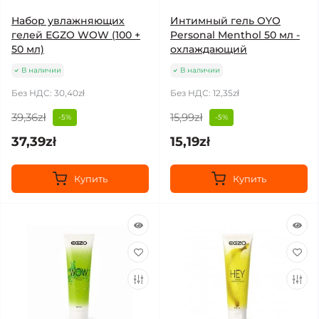
Набор увлажняющих
Интимный гель OYO
гелей EGZO WOW (100 +
Personal Menthol 50 мл -
50 мл)
охлаждающий
В наличии
В наличии
Без НДС: 30,40zł
Без НДС: 12,35zł
39,36zł
15,99zł
-5%
-5%
37,39zł
15,19zł
Купить
Купить