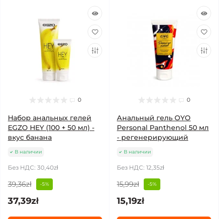
0
0
Набор анальных гелей
Анальный гель OYO
EGZO HEY (100 + 50 мл) -
Personal Panthenol 50 мл
вкус банана
- регенерирующий
В наличии
В наличии
Без НДС: 30,40zł
Без НДС: 12,35zł
39,36zł
15,99zł
-5%
-5%
37,39zł
15,19zł