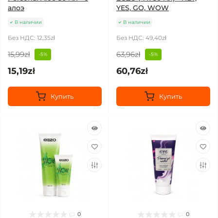
алоэ
YES, GO, WOW
В наличии
В наличии
Без НДС: 12,35zł
Без НДС: 49,40zł
15,99zł
63,96zł
-5%
-5%
15,19zł
60,76zł
Купить
Купить
0
0