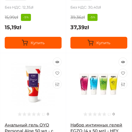
Без НДС: 12,35zł
Без НДС: 30,40zł
15,99zł
39,36zł
-5%
-5%
15,19zł
37,39zł
Купить
Купить
0
0
Анальный гель OYO
Набор интимных гелей
Personal Aloe 50 мл - с
EGZO (4 x 50 мл) - HEY,