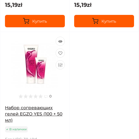
15,19zł
15,19zł
Купить
Купить
0
Набор согревающих
гелей EGZO YES (100 + 50
мл)
В наличии