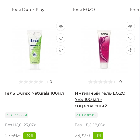
Гели Durex Play
Гели EGZO
Гели
0
0
Гель Durex Naturals 100мл
Интимный гель EGZO
YES 100 мл -
согревающий
В наличии
В наличии
Без НДС: 23,07zł
Без НДС: 18,05zł
27,69zł
23,37zł
-10%
-5%