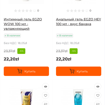
0
0
Интимный гель EGZO
Анальный гель EGZO HEY
WOW 100 мл -
100 мл - вкус банана
увлажняющий
В наличии
В наличии
Без НДС: 18,05zł
Без НДС: 18,05zł
23,37zł
23,37zł
-5%
-5%
22,20zł
22,20zł
Купить
Купить