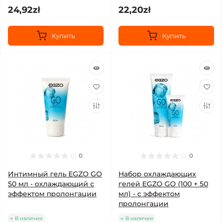
24,92zł
22,20zł
Купить
Купить
0
0
Интимный гель EGZO GO
Набор охлаждающих
50 мл - охлаждающий с
гелей EGZO GO (100 + 50
эффектом пролонгации
мл) - с эффектом
пролонгации
В наличии
В наличии