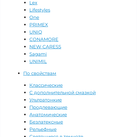
Lex
Lifestyles
One
PRIMEX
UNIQ
CONAMORE
NEW CARESS
Sagami
UNIMIL
По свойствам
Классические
С дополнительной смазкой
Ультратонкие
Продлевающие
Анатомические
Безлатексные
Рельефные
Светящиеся в темноте