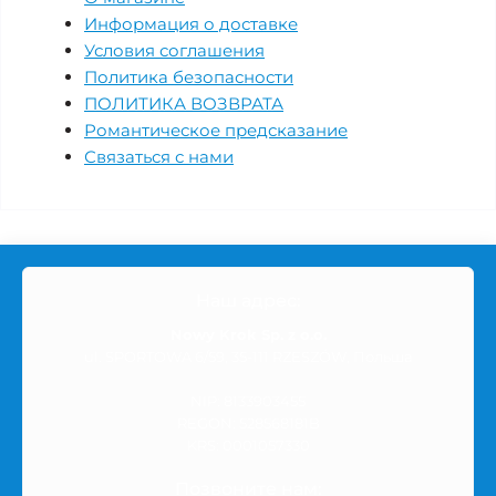
Информация о доставке
Условия соглашения
Политика безопасности
ПОЛИТИКА ВОЗВРАТА
Романтическое предсказание
Связаться с нами
Наш адрес:
Nowy Krok Sp. z o.o.
ul. SPORTOWA 6/59, 35-111 RZESZÓW, Польша
NIP: 8133903455
REGON: 528568181B
KRS: 0001057330
Позвоните нам: