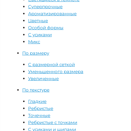
Суперпрочные
Ароматизированные
Цветные
Особой формы
С усиками
Микс
По размеру
С размерной сеткой
Уменьшенного размера
Увеличенные
По текстуре
Гладкие
Ребристые
Точечные
Ребристые с точками
С усиками и шипами