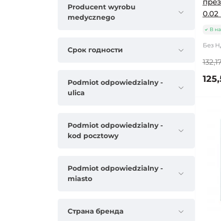
през
Producent wyrobu
0.02
medycznego
В н
Без НД
Срок годности
132,17
125,
Podmiot odpowiedzialny -
ulica
Podmiot odpowiedzialny -
kod pocztowy
Podmiot odpowiedzialny -
miasto
Страна бренда