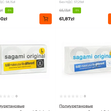
С: 58,15zł
Без НДС: 57,29zł
zł
65,13zł
-5%
-5%
80zł
61,87zł
0
0
иуретановые
Полиуретановые