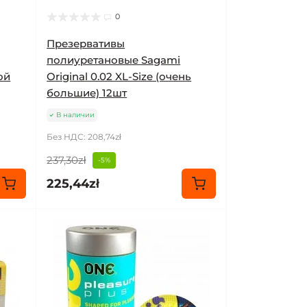
0
Презервативы
полиуретановые Sagami
ой
Original 0.02 XL-Size (очень
большие) 12шт
В наличии
Без НДС: 208,74zł
237,30zł
-5%
225,44zł