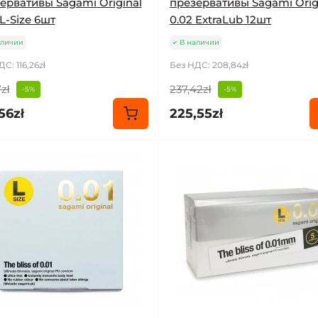
ервативы Sagami Original
презервативы Sagami Orig
 L-Size 6шт
0.02 ExtraLub 12шт
аличии
В наличии
С: 116,26zł
Без НДС: 208,84zł
zł
237,42zł
-5%
-5%
56zł
225,55zł