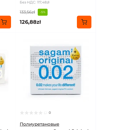
Без НДС: 117,48zł
133,56zł
-5%
126,88zł
0
Полиуретановые