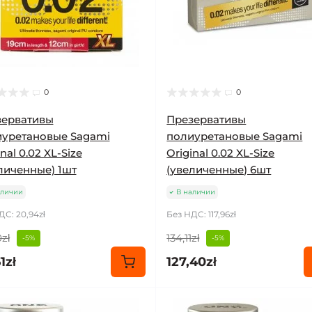
0
0
зервативы
Презервативы
уретановые Sagami
полиуретановые Sagami
nal 0.02 XL-Size
Original 0.02 XL-Size
личенные) 1шт
(увеличенные) 6шт
аличии
В наличии
ДС: 20,94zł
Без НДС: 117,96zł
zł
134,11zł
-5%
-5%
1zł
127,40zł