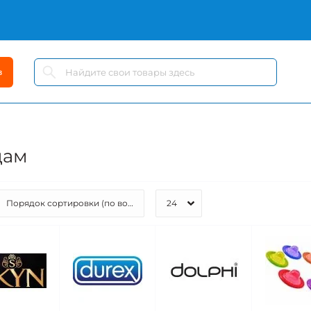
в
дам