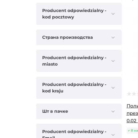
Producent odpowiedzialny -
kod pocztowy
Страна производства
Producent odpowiedzialny -
miasto
Producent odpowiedzialny -
kod kraju
Пол
Шт в пачке
през
0.02
В н
Producent odpowiedzialny -