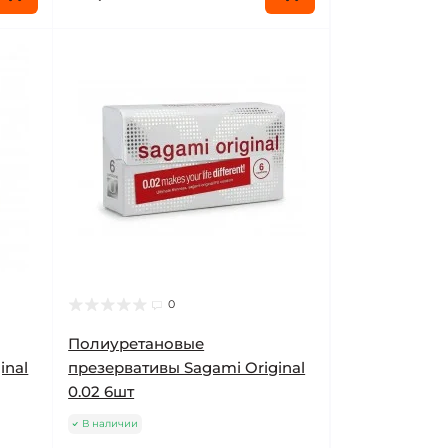
0
Полиуретановые
inal
презервативы Sagami Original
0.02 6шт
В наличии