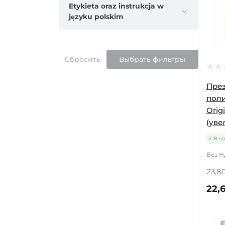
Etykieta oraz instrukcja w
języku polskim
Сбросить
Выбрать фильтры
Пре
поли
Origi
(уве
В н
Без Н
23,80
22,6