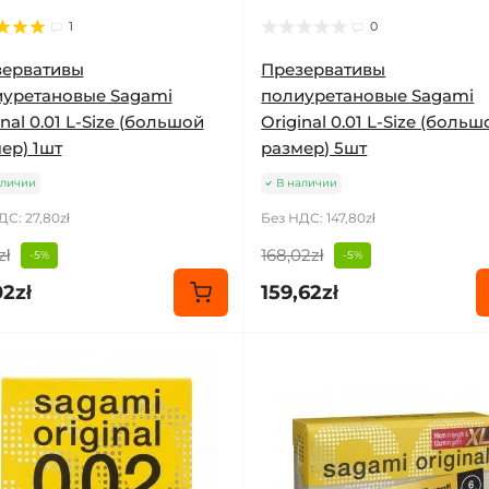
1
0
зервативы
Презервативы
уретановые Sagami
полиуретановые Sagami
inal 0.01 L-Size (большой
Original 0.01 L-Size (больш
ер) 1шт
размер) 5шт
аличии
В наличии
ДС: 27,80zł
Без НДС: 147,80zł
zł
168,02zł
-5%
-5%
02zł
159,62zł