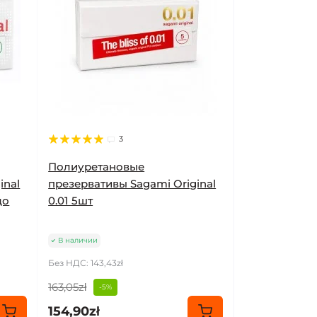
3
Полиуретановые
inal
презервативы Sagami Original
до
0.01 5шт
В наличии
Без НДС: 143,43zł
163,05zł
-5%
154,90zł