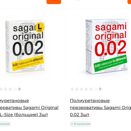
0
0
иуретановые
Полиуретановые
ервативы Sagami Original
презервативы Sagami Orig
 L-Size (большие) 3шт
0.02 3шт
аличии
В наличии