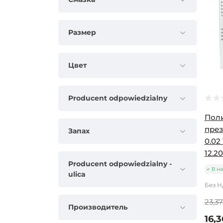
Размер
Цвет
Producent odpowiedzialny
Пол
през
Запах
0.02
12.20
Producent odpowiedzialny -
В н
ulica
Без НД
23,37
Производитель
16,3