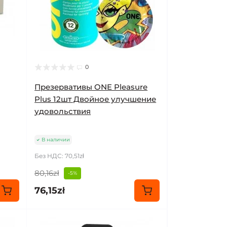
0
Презервативы ONE Pleasure
Plus 12шт Двойное улучшение
удовольствия
В наличии
Без НДС: 70,51zł
80,16zł
-5%
76,15zł