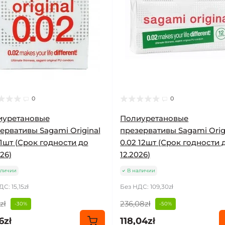
0
0
иуретановые
Полиуретановые
ервативы Sagami Original
презервативы Sagami Orig
 1шт (Срок годности до
0.02 12шт (Срок годности 
26)
12.2026)
аличии
В наличии
С: 15,15zł
Без НДС: 109,30zł
zł
236,08zł
-30%
-50%
6zł
118,04zł