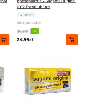
inal
презервативы Sagami Original
0.02 ExtraLub 1шт
В наличии
Без НДС: 23,14zł
26,31zł
-5%
24,99zł