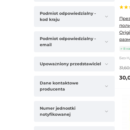
Podmiot odpowiedzialny -
Пре
kod kraju
поли
Orig
Podmiot odpowiedzialny -
разм
email
В н
Без Н
Upoważniony przedstawiciel
31,60
30,
Dane kontaktowe
producenta
Numer jednostki
notyfikowanej