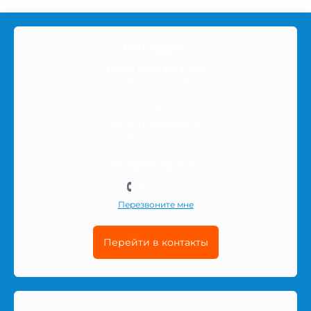
ежедневного использования, так и более специальные
решения для новых ощущений, комфорта или
разнообразия.
Наш адрес:
Nowy Krok Sp. z o.o.
ul. SPORTOWA 6/59, 35-111 RZESZÓW, Польша
Что можно найти в категории
Ребристые
NIP: 8133903455
REGON: 528568181B
Ассортимент может включать разные модели, форматы
KRS: 0001057330
упаковок, материалы, текстуры или дополнительные
Позвоните нам:
свойства — в зависимости от типа товаров в этой
501-511-212
категории. Каждая позиция имеет описание,
характеристики и информацию, которая помогает
Перезвоните мне
сделать более уверенный выбор.
Перейти в контакты
Перед покупкой стоит обратить внимание на
назначение товара, состав, размер, количество в
упаковке и другие детали, которые могут влиять на
комфорт использования. Если вы сравниваете