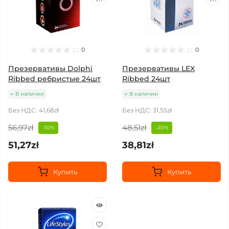
0
0
Презервативы Dolphi
Презервативы LEX
Ribbed ребристые 24шт
Ribbed 24шт
В наличии
В наличии
Без НДС: 41,68zł
Без НДС: 31,55zł
56,97zł
48,51zł
-10%
-20%
51,27zł
38,81zł
Купить
Купить