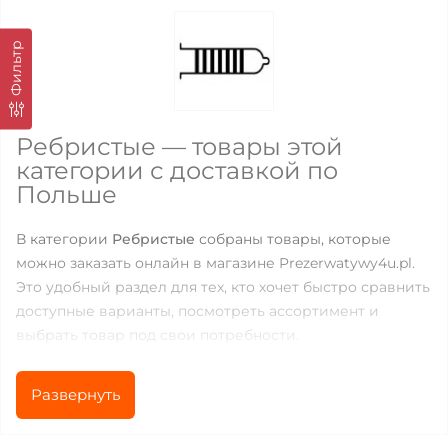
Фильтр
Ребристые — товары этой
категории с доставкой по
Польше
В категории
Ребристые
собраны товары, которые
можно заказать онлайн в магазине Prezerwatywy4u.pl.
Это удобный раздел для тех, кто хочет быстро сравнить
доступные варианты, посмотреть ассортимент и
выбрать товар под свои потребности.
Сейчас в категории доступно
3
товаров. Цены
Развернуть
находятся в диапазоне от
14.4
до
46.32
PLN, поэтому
можно подобрать как базовые позиции для