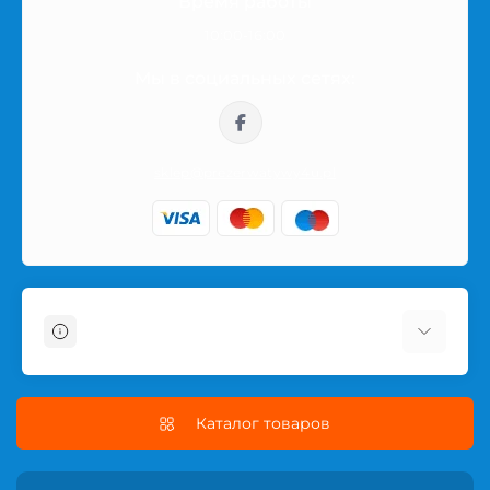
Время работы
несколько вариантов, откройте страницу товара и
10:00-16:00
посмотрите его описание, характеристики и
доступность.
Мы в социальных сетях:
Заказ по Польше
sklep@prezerwatywy4u.pl
Заказы отправляются по Польше в нейтральной
упаковке. Название товара или интимной категории
не указывается на внешней части посылки, поэтому
покупка остаётся приватной.
Информация
О магазине
Информация о доставке
Каталог товаров
Условия соглашения
Политика безопасности