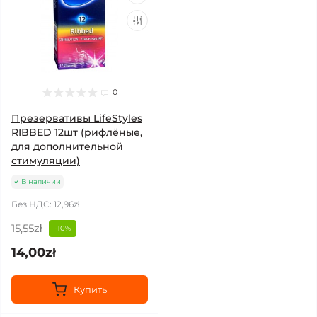
0
Презервативы LifeStyles
RIBBED 12шт (рифлёные,
для дополнительной
стимуляции)
В наличии
Без НДС: 12,96zł
15,55zł
-10%
14,00zł
Купить