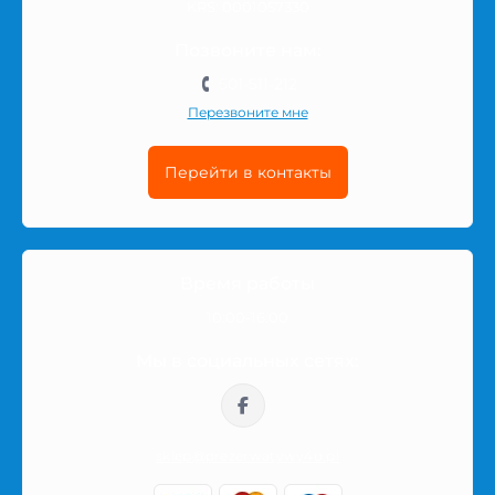
KRS: 0001057330
Позвоните нам:
501-511-212
Перезвоните мне
Перейти в контакты
Время работы
10:00-16:00
Мы в социальных сетях:
sklep@prezerwatywy4u.pl