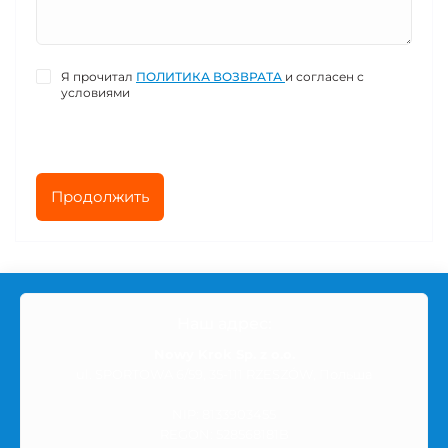
Я прочитал
ПОЛИТИКА ВОЗВРАТА
и согласен с
условиями
Продолжить
Наш адрес:
Nowy Krok Sp. z o.o.
ul. SPORTOWA 6/59, 35-111 RZESZÓW, Польша
NIP: 8133903455
REGON: 528568181B