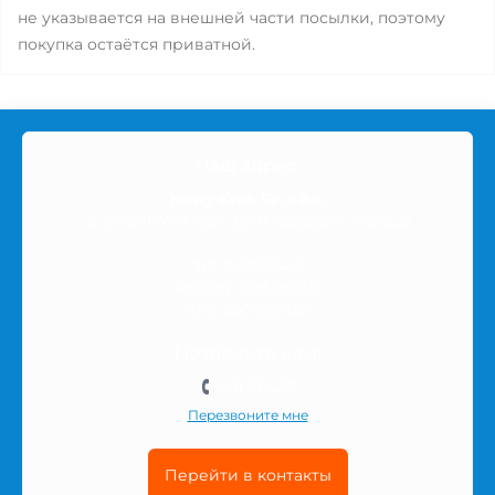
не указывается на внешней части посылки, поэтому
покупка остаётся приватной.
Наш адрес:
Nowy Krok Sp. z o.o.
ul. SPORTOWA 6/59, 35-111 RZESZÓW, Польша
NIP: 8133903455
REGON: 528568181B
KRS: 0001057330
Позвоните нам:
501-511-212
Перезвоните мне
Перейти в контакты