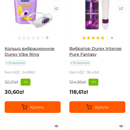
0
4
Кольцо вибрационное
Вибратор Durex Intense
Durex Vibe Ring
Pure Fantasy
В наличии
В наличии
Без НДС: 24,88zł
Без НДС: 96,43zł
32,21zł
124,85zł
-5%
-5%
30,60zł
118,61zł
Купить
Купить