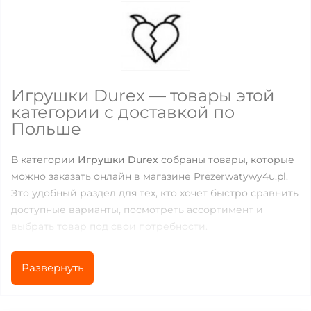
Игрушки Durex — товары этой
категории с доставкой по
Польше
В категории
Игрушки Durex
собраны товары, которые
можно заказать онлайн в магазине Prezerwatywy4u.pl.
Это удобный раздел для тех, кто хочет быстро сравнить
доступные варианты, посмотреть ассортимент и
выбрать товар под свои потребности.
Сейчас в категории доступно
6
товаров. Цены
Развернуть
находятся в диапазоне от
26.19
до
101.5
PLN, поэтому
можно подобрать как базовые позиции для