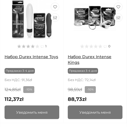
1
0
Набор Durex Intense Toys
Набор Durex Intense
Кings
Предзаказ 3-4 дня
Предзаказ 3-4 дня
Без НДС: 91,36zł
Без НДС: 72,14zł
124,85zł
98,59zł
-10%
-10%
112,37zł
88,73zł
Уведомить меня
Уведомить меня