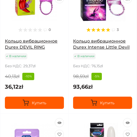
0
3
Кольцо вибрационное
Кольцо вибрационное
Durex DEVIL RING
Durex Intense Little Devil
В наличии
В наличии
Без НДС: 29,37zł
Без НДС: 76,15zł
40,13zł
98,59zł
-10%
-5%
36,12zł
93,66zł
Купить
Купить