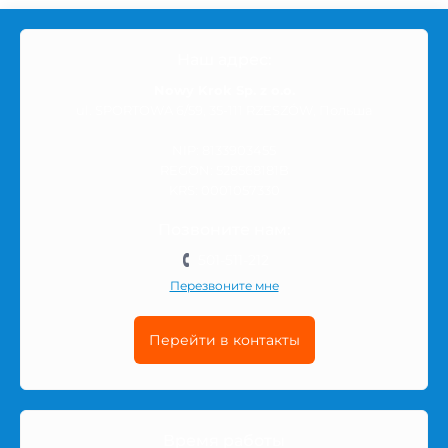
ежедневного использования, так и более специальные
решения для новых ощущений, комфорта или
разнообразия.
Наш адрес:
Nowy Krok Sp. z o.o.
ul. SPORTOWA 6/59, 35-111 RZESZÓW, Польша
Что можно найти в категории
Игрушки Durex
NIP: 8133903455
REGON: 528568181B
Ассортимент может включать разные модели, форматы
KRS: 0001057330
упаковок, материалы, текстуры или дополнительные
Позвоните нам:
свойства — в зависимости от типа товаров в этой
501-511-212
категории. Каждая позиция имеет описание,
характеристики и информацию, которая помогает
Перезвоните мне
сделать более уверенный выбор.
Перейти в контакты
Перед покупкой стоит обратить внимание на
назначение товара, состав, размер, количество в
упаковке и другие детали, которые могут влиять на
комфорт использования. Если вы сравниваете
Время работы