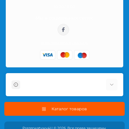
несколько вариантов, откройте страницу товара и
10:00-16:00
посмотрите его описание, характеристики и
доступность.
Мы в социальных сетях:
Заказ по Польше
sklep@prezerwatywy4u.pl
Заказы отправляются по Польше в нейтральной
упаковке. Название товара или интимной категории
не указывается на внешней части посылки, поэтому
покупка остаётся приватной.
Информация
О магазине
Информация о доставке
Каталог товаров
Условия соглашения
Политика безопасности
Prezerwatywy4U © 2026. Все права защищены.