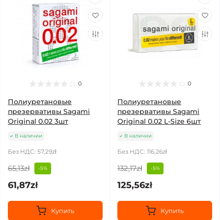
0
0
Полиуретановые
Полиуретановые
презервативы Sagami
презервативы Sagami
Original 0.02 3шт
Original 0.02 L-Size 6шт
В наличии
В наличии
Без НДС: 57,29zł
Без НДС: 116,26zł
65,13zł
132,17zł
-5%
-5%
61,87zł
125,56zł
Купить
Купить