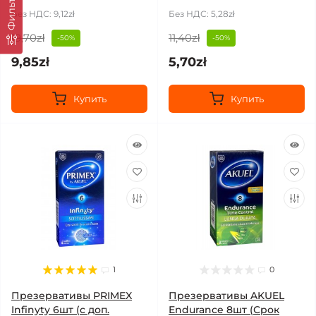
Фильтр
Без НДС: 9,12zł
Без НДС: 5,28zł
19,70zł
11,40zł
-50%
-50%
9,85zł
5,70zł
Купить
Купить
1
0
Презервативы PRIMEX
Презервативы AKUEL
Infinyty 6шт (с доп.
Endurance 8шт (Срок