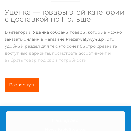
Уценка — товары этой категории
с доставкой по Польше
В категории
Уценка
собраны товары, которые можно
заказать онлайн в магазине Prezerwatywy4u.pl. Это
удобный раздел для тех, кто хочет быстро сравнить
доступные варианты, посмотреть ассортимент и
выбрать товар под свои потребности.
Сейчас в категории доступно
14
товаров. Цены
находятся в диапазоне от
10.56
до
218.59
PLN, поэтому
Развернуть
можно подобрать как базовые позиции для
ежедневного использования, так и более специальные
решения для новых ощущений, комфорта или
разнообразия.
Наш адрес:
Nowy Krok Sp. z o.o.