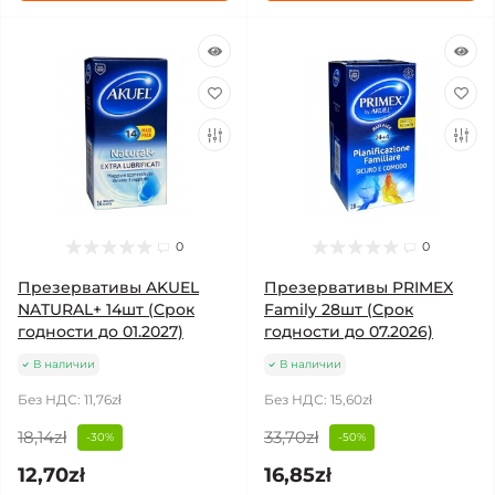
0
0
Презервативы AKUEL
Презервативы PRIMEX
NATURAL+ 14шт (Срок
Family 28шт (Срок
годности до 01.2027)
годности до 07.2026)
В наличии
В наличии
Без НДС: 11,76zł
Без НДС: 15,60zł
18,14zł
33,70zł
-30%
-50%
12,70zł
16,85zł