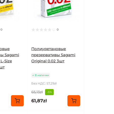
0
0
овые
Полиуретановые
вы Sagami
презервативы Sagami
 L-Size
Original 0.02 3шт
шт
В наличии
Без НДС: 57,29zł
65,13zł
-5%
61,87zł