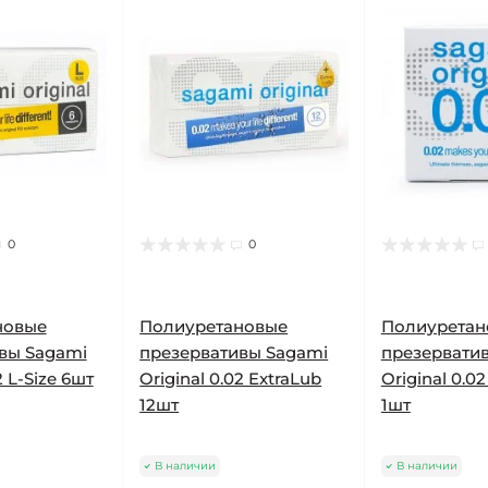
0
0
новые
Полиуретановые
Полиуретан
вы Sagami
презервативы Sagami
презервати
2 L-Size 6шт
Original 0.02 ExtraLub
Original 0.0
12шт
1шт
В наличии
В наличии