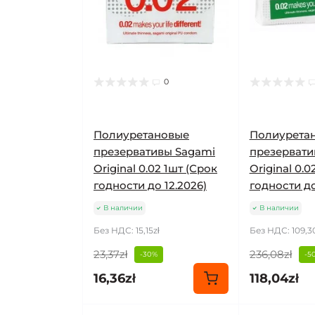
0
Полиуретановые
Полиурета
презервативы Sagami
презервати
Original 0.02 1шт (Срок
Original 0.0
годности до 12.2026)
годности до
В наличии
В наличии
Без НДС: 15,15zł
Без НДС: 109,3
23,37zł
236,08zł
-30%
-5
16,36zł
118,04zł