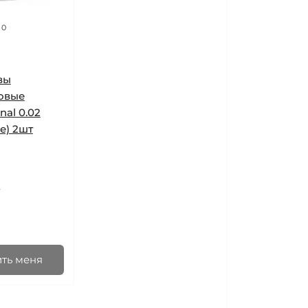
0
вы
овые
nal 0.02
е) 2шт
ł
ть меня