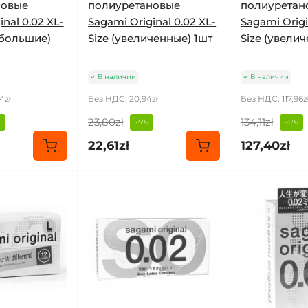
новые
полиуретановые
полиуретан
nal 0.02 XL-
Sagami Original 0.02 XL-
Sagami Origi
 большие)
Size (увеличенные) 1шт
Size (увели
В наличии
В наличии
4zł
Без НДС: 20,94zł
Без НДС: 117,96z
23,80zł
134,11zł
-5%
-5%
22,61zł
127,40zł