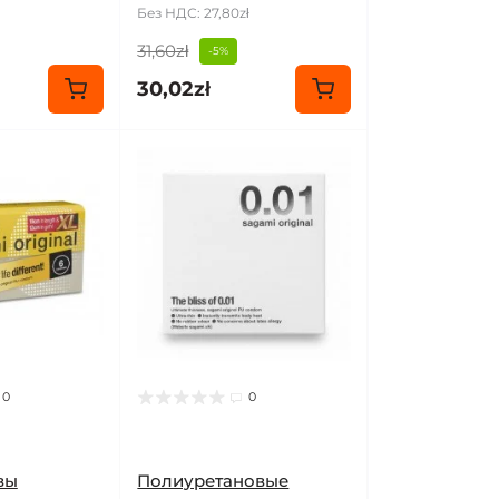
Без НДС: 27,80zł
31,60zł
-5%
30,02zł
0
0
вы
Полиуретановые