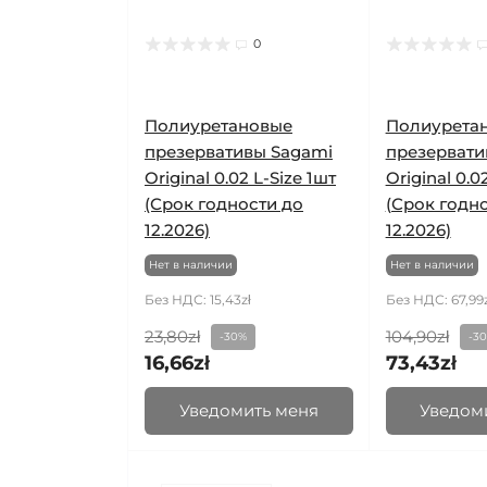
0
Полиуретановые
Полиурета
презервативы Sagami
презервати
Original 0.02 L-Size 1шт
Original 0.0
(Срок годности до
(Срок годн
12.2026)
12.2026)
Нет в наличии
Нет в наличии
Без НДС: 15,43zł
Без НДС: 67,99z
23,80zł
104,90zł
-30%
-3
16,66zł
73,43zł
Уведомить меня
Уведом