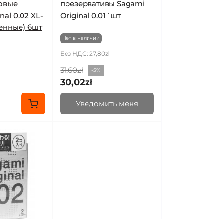
овые
презервативы Sagami
nal 0.02 XL-
Original 0.01 1шт
ченные) 6шт
Нет в наличии
Без НДС: 27,80zł
31,60zł
ł
-5%
30,02zł
Уведомить меня