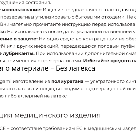
ухудшения состояния.
 использование:
Изделие предназначено только для о
презервативы утилизировать с бытовыми отходами. Не с
Внимательно прочитайте инструкцию перед использова
ти:
Не использовать после даты, указанной на внешней у
ние о защите:
Ни одно средство контрацепции не обес
ИЧ или других инфекций, передающихся половым путём 
 лубриканты:
При использовании дополнительной смазк
ля применения с презервативами.
Избегайте средств н
 о материале – Без латекса
gami изготовлены из
полиуретана
— ультратонкого синт
льного латекса и подходят людям с подтверждённой ил
ю либо аллергией на латекс.
ция медицинского изделия
E – соответствие требованиям ЕС к медицинским издел