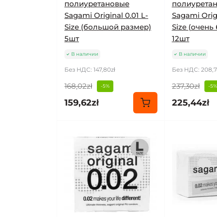
полиуретановые
полиурета
Sagami Original 0.01 L-
Sagami Origi
Size (большой размер)
Size (очень
5шт
12шт
В наличии
В наличии
Без НДС: 147,80zł
Без НДС: 208,7
168,02zł
237,30zł
-5%
-5%
159,62zł
225,44zł