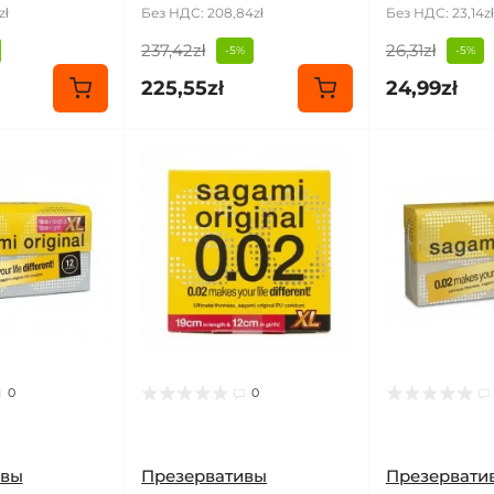
zł
Без НДС: 208,84zł
Без НДС: 23,14zł
237,42zł
26,31zł
-5%
-5%
225,55zł
24,99zł
0
0
ивы
Презервативы
Презервати