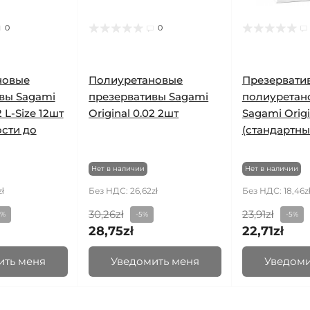
0
0
новые
Полиуретановые
Презервати
вы Sagami
презервативы Sagami
полиуретан
2 L-Size 12шт
Original 0.02 2шт
Sagami Origi
ости до
(стандартны
Нет в наличии
Нет в наличии
ł
Без НДС: 26,62zł
Без НДС: 18,46z
30,26zł
23,91zł
0%
-5%
-5%
28,75zł
22,71zł
ить меня
Уведомить меня
Уведоми