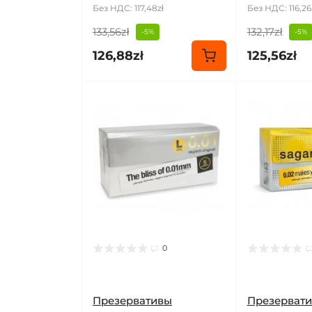
Без НДС: 117,48zł
Без НДС: 116,26
133,56zł
132,17zł
-5%
-5%
126,88zł
125,56zł
0
Презервативы
Презерват