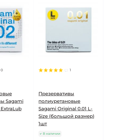
0
1
овые
Презервативы
вы Sagami
полиуретановые
2 ExtraLub
Sagami Original 0.01 L-
Size (большой размер)
1шт
В наличии