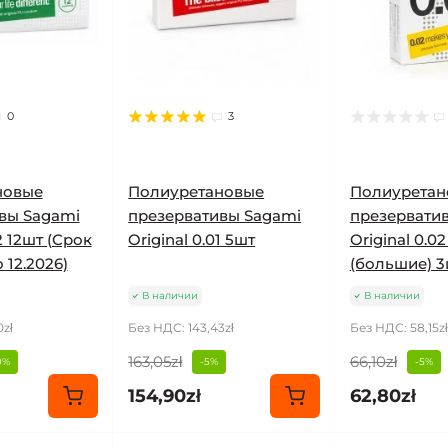
0
3
новые
Полиуретановые
Полиуретан
вы Sagami
презервативы Sagami
презервати
2 12шт (Срок
Original 0.01 5шт
Original 0.02
 12.2026)
(большие) 3
В наличии
В наличии
0zł
Без НДС: 143,43zł
Без НДС: 58,15zł
163,05zł
66,10zł
0%
-5%
-5%
154,90zł
62,80zł