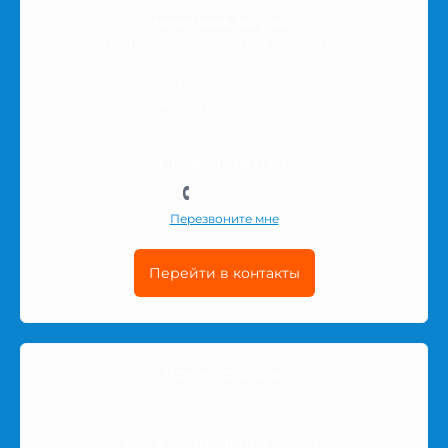
Nowy Krok Sp. z o.o.
ul. SPORTOWA 6/59, 35-111 RZESZÓW, Польша
NIP: 8133903455
REGON: 528568181B
KRS: 0001057330
Позвоните нам:
501-511-212
Перезвоните мне
Перейти в контакты
Время работы
10:00-16:00
Мы в социальных сетях: