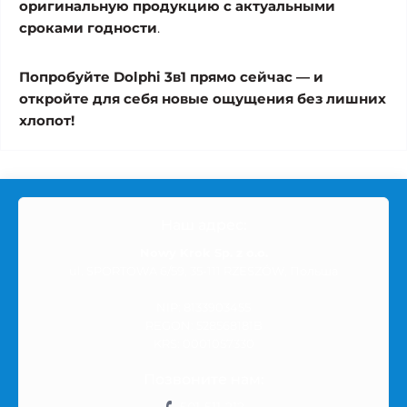
оригинальную продукцию с актуальными
сроками годности
.
Попробуйте Dolphi 3в1 прямо сейчас — и
откройте для себя новые ощущения без лишних
хлопот!
Наш адрес:
Nowy Krok Sp. z o.o.
ul. SPORTOWA 6/59, 35-111 RZESZÓW, Польша
NIP: 8133903455
REGON: 528568181B
KRS: 0001057330
Позвоните нам: