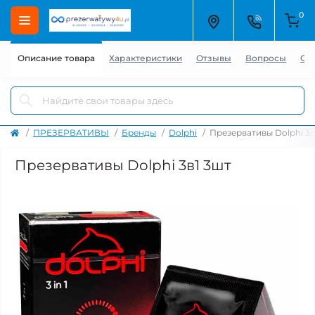
0
Описание товара
Характеристики
Отзывы
Вопросы
GP
ПРЕЗЕРВАТИВЫ
Бренды
Dolphi
Презервативы Dolphi 3в
Презервативы Dolphi 3в1 3шт