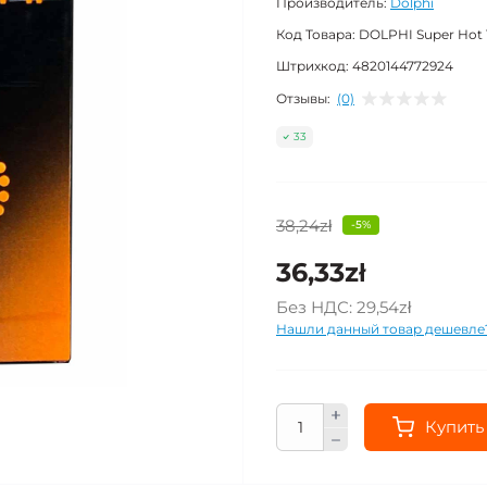
Производитель:
Dolphi
Код Товара:
DOLPHI Super Hot 
Штрихкод:
4820144772924
Отзывы:
(0)
33
38,24zł
-5%
36,33zł
Без НДС:
29,54zł
Нашли данный товар дешевле
Купить