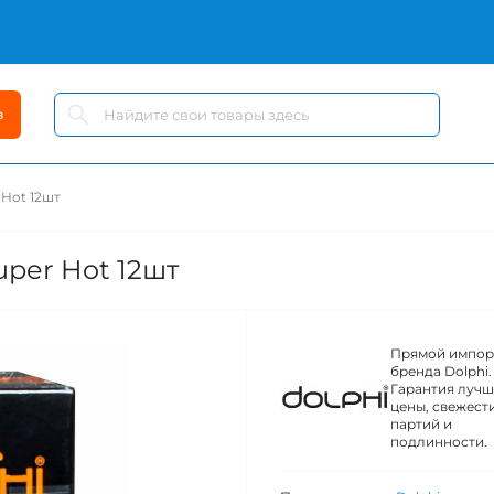
в
 Hot 12шт
per Hot 12шт
Прямой импор
бренда Dolphi.
Гарантия луч
цены, свежест
партий и
подлинности.