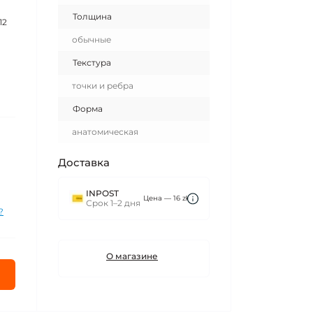
Толщина
12
обычные
Текстура
точки и ребра
Форма
анатомическая
Доставка
INPOST
Цена — 16 zł
Срок 1–2 дня
?
О магазине