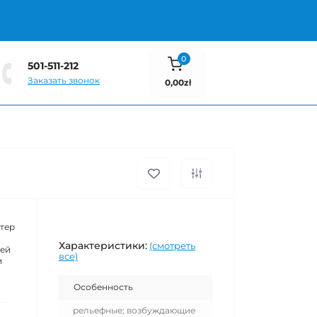
0
501-511-212
Заказать звонок
0,00zł
тер
Характеристики:
(смотреть
шей
все)
и
Особенность
рельефные; возбуждающие