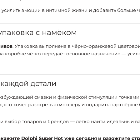
 усилить эмоции в интимной жизни и добавить больше ч
упаковка с намёком
тивов
. Упаковка выполнена в чёрно-оранжевой цветов
а на коробке чётко передаёт основное назначение — ус
 каждой детали
збуждающей смазки и физической стимуляции точками и
, кто хочет разогреть атмосферу и подарить партнёрше
 выбор товаров и брендов — легко найти идеальный вар
ажите Dolphi Super Hot уже сегодня и разожгите стра