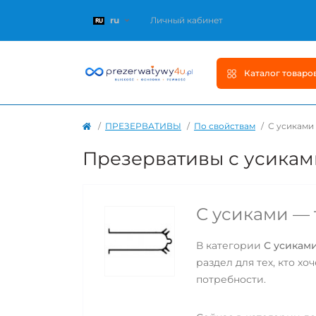
ru
Личный кабинет
Каталог товаро
ПРЕЗЕРВАТИВЫ
По свойствам
С усиками
Презервативы с усикам
С усиками — 
В категории
С усикам
раздел для тех, кто х
потребности.