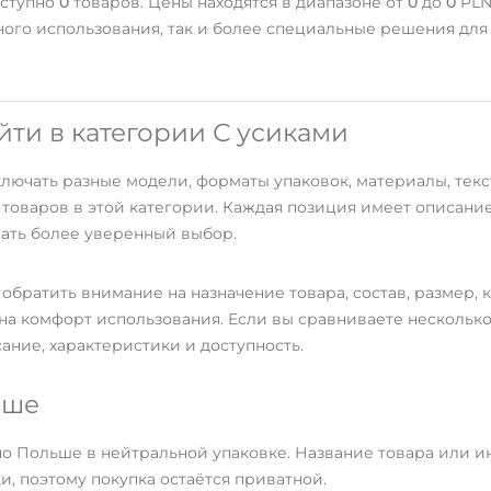
оступно
0
товаров. Цены находятся в диапазоне от
0
до
0
PLN
ого использования, так и более специальные решения дл
йти в категории С усиками
лючать разные модели, форматы упаковок, материалы, тек
а товаров в этой категории. Каждая позиция имеет описани
лать более уверенный выбор.
обратить внимание на назначение товара, состав, размер, к
 на комфорт использования. Если вы сравниваете несколько
ание, характеристики и доступность.
ьше
по Польше в нейтральной упаковке. Название товара или и
, поэтому покупка остаётся приватной.