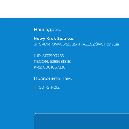
Наш адрес:
Nowy Krok Sp. z o.o.
ul. SPORTOWA 6/59, 35-111 RZESZÓW, Польша
NIP: 8133903455
REGON: 528568181B
KRS: 0001057330
Позвоните нам:
501-511-212
Перезвоните мне