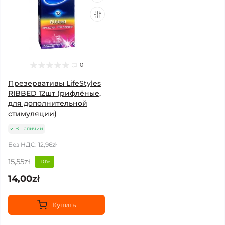
0
Презервативы LifeStyles
RIBBED 12шт (рифлёные,
для дополнительной
стимуляции)
В наличии
Без НДС: 12,96zł
15,55zł
-10%
14,00zł
Купить