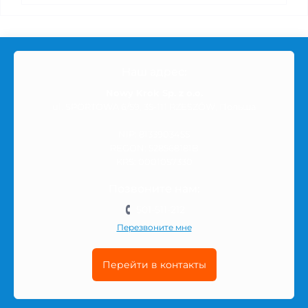
Наш адрес:
Nowy Krok Sp. z o.o.
ul. SPORTOWA 6/59, 35-111 RZESZÓW, Польша
NIP: 8133903455
REGON: 528568181B
KRS: 0001057330
Позвоните нам:
501-511-212
Перезвоните мне
Перейти в контакты