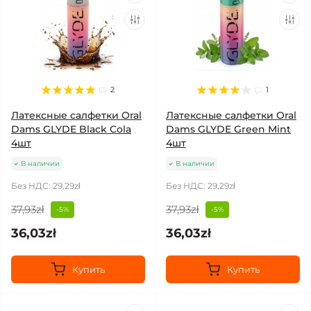
2
1
Латексные салфетки Oral
Латексные салфетки Oral
Dams GLYDE Black Cola
Dams GLYDE Green Mint
4шт
4шт
В наличии
В наличии
Без НДС: 29,29zł
Без НДС: 29,29zł
37,93zł
37,93zł
-5%
-5%
36,03zł
36,03zł
Купить
Купить