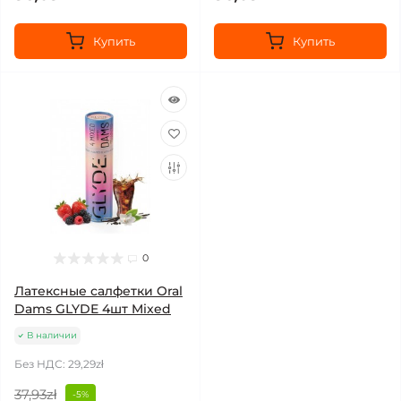
Купить
Купить
0
Латексные салфетки Oral
Dams GLYDE 4шт Mixed
В наличии
Без НДС: 29,29zł
37,93zł
-5%