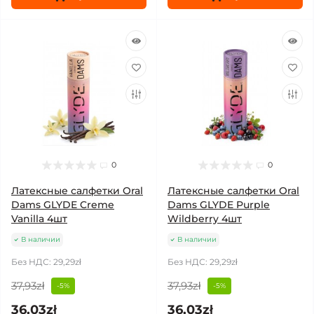
0
0
Латексные салфетки Oral
Латексные салфетки Oral
Dams GLYDE Creme
Dams GLYDE Purple
Vanilla 4шт
Wildberry 4шт
В наличии
В наличии
Без НДС: 29,29zł
Без НДС: 29,29zł
37,93zł
37,93zł
-5%
-5%
36,03zł
36,03zł