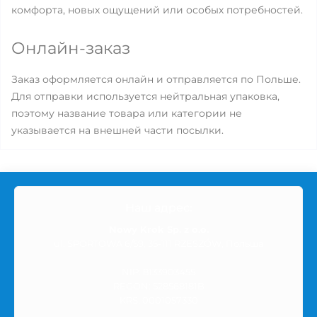
комфорта, новых ощущений или особых потребностей.
Онлайн-заказ
Заказ оформляется онлайн и отправляется по Польше.
Для отправки используется нейтральная упаковка,
поэтому название товара или категории не
указывается на внешней части посылки.
Наш адрес:
Nowy Krok Sp. z o.o.
ul. SPORTOWA 6/59, 35-111 RZESZÓW, Польша
NIP: 8133903455
REGON: 528568181B
KRS: 0001057330