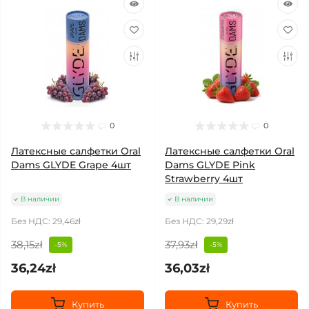
0
0
Латексные салфетки Oral
Латексные салфетки Oral
Dams GLYDE Grape 4шт
Dams GLYDE Pink
Strawberry 4шт
В наличии
В наличии
Без НДС: 29,46zł
Без НДС: 29,29zł
38,15zł
37,93zł
-5%
-5%
36,24zł
36,03zł
Купить
Купить