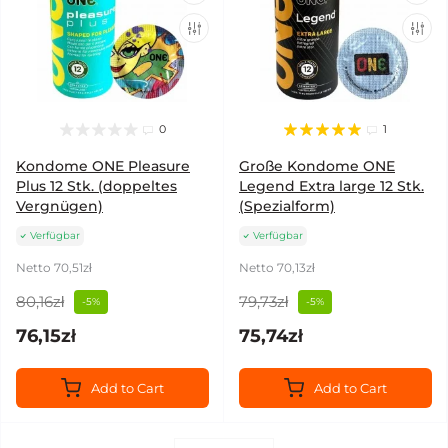
0
1
Kondome ONE Pleasure
Große Kondome ONE
Plus 12 Stk. (doppeltes
Legend Extra large 12 Stk.
Vergnügen)
(Spezialform)
Verfügbar
Verfügbar
Netto 70,51zł
Netto 70,13zł
80,16zł
79,73zł
-5%
-5%
76,15zł
75,74zł
Add to Cart
Add to Cart