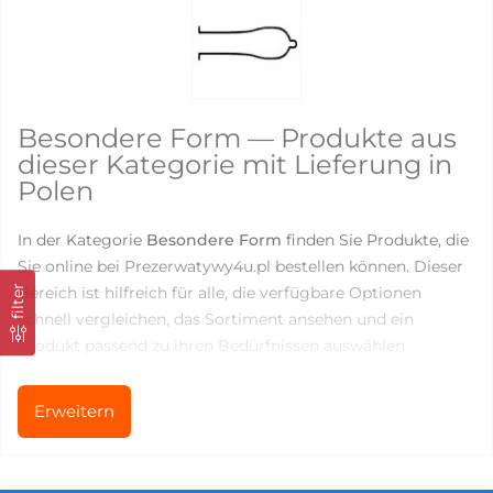
Besondere Form — Produkte aus
dieser Kategorie mit Lieferung in
Polen
In der Kategorie
Besondere Form
finden Sie Produkte, die
Sie online bei Prezerwatywy4u.pl bestellen können. Dieser
Bereich ist hilfreich für alle, die verfügbare Optionen
filter
schnell vergleichen, das Sortiment ansehen und ein
Produkt passend zu ihren Bedürfnissen auswählen
möchten.
Erweitern
Aktuell sind in dieser Kategorie
2
Produkte verfügbar. Die
Preise liegen zwischen
73.82
und
74.22
PLN, sodass Sie
sowohl einfache Produkte für den regelmäßigen Gebrauch