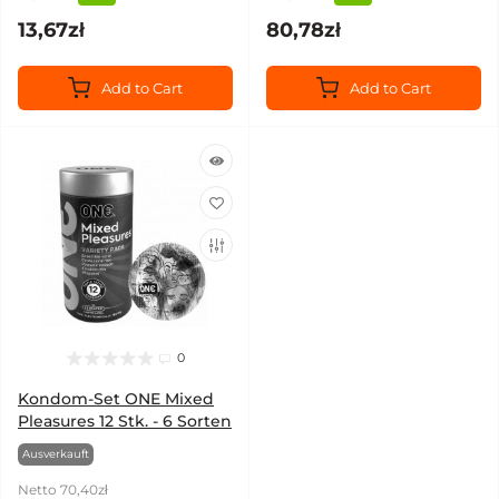
13,67zł
80,78zł
Add to Cart
Add to Cart
0
Kondom-Set ONE Mixed
Pleasures 12 Stk. - 6 Sorten
Ausverkauft
Netto 70,40zł