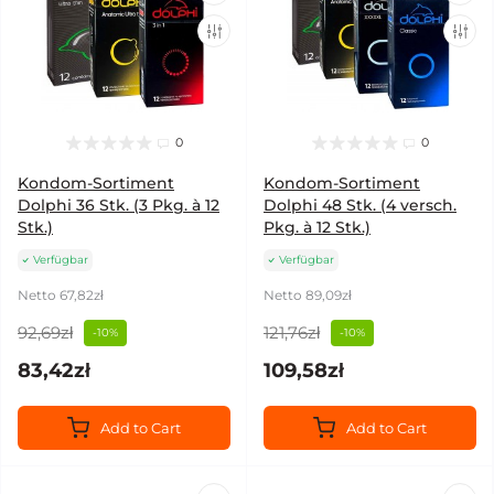
0
0
Kondom-Sortiment
Kondom-Sortiment
Dolphi 36 Stk. (3 Pkg. à 12
Dolphi 48 Stk. (4 versch.
Stk.)
Pkg. à 12 Stk.)
Verfügbar
Verfügbar
Netto 67,82zł
Netto 89,09zł
92,69zł
121,76zł
-10%
-10%
83,42zł
109,58zł
Add to Cart
Add to Cart