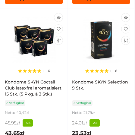
6
6
Kondome SKYN Coctail
Kondome SKYN Selection
Club latexfrei aromatisiert
9 Stk.
15 Stk. (5 Pkg. à 3 Stk.)
Verfügbar
Verfügbar
Netto 40,42zł
Netto 21,79zł
45,95zł
24,01zł
-5%
-2%
43,65zł
23,53zł