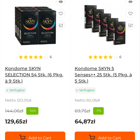
6
6
Kondome SKYN
Kondome SKYN 5
SELECTION 54 Stk. (6 Pkg.
Senses++ 25 Stk. (5 Pkg. à
à 9 Stk.)
5 Stk.)
Verfügbar
Verfügbar
Netto 120,05zł
Netto 60,06zł
144,06zł
69,75zł
-10%
-7%
129,65zł
64,87zł
Add to Cart
Add to Cart