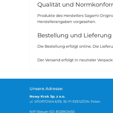
Qualität und Normkonfor
Produkte des Herstellers Sagami Origin
Herstellerangaben vorgesehen.
Bestellung und Lieferung
Die Bestellung erfolgt online. Die Liefe
Der Versand erfolgt in neutraler Verpac
Unsere Adresse:
Nowy Krok Sp. z o.o.
ul. SPORTOWA 6/59, 35-111 RZESZÓW, Polen
NIP (Steuer-ID): 8133903455