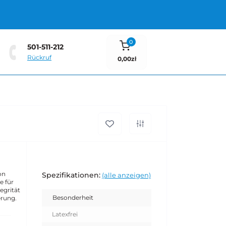
0
501-511-212
Rückruf
0,00zł
on
Spezifikationen:
(alle anzeigen)
e für
egrität
Besonderheit
erung.
Latexfrei