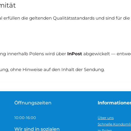
mität
al erfüllen die geltenden Qualitätsstandards und sind für 
rung innerhalb Polens wird über
InPost
abgewickelt — entwede
kung, ohne Hinweise auf den Inhalt der Sendung.
Öffnungszeiten
Informatione
10:00-16:00
Über uns
Schnelle Kondomli
Wir sind in sozialen
in Polen