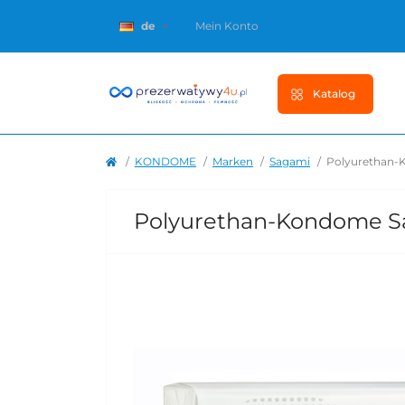
de
Mein Konto
Katalog
KONDOME
Marken
Sagami
Polyurethan-K
Polyurethan-Kondome Sag