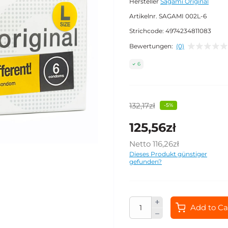
Hersteller
Sagami Original
Artikelnr.
SAGAMI 002L-6
Strichcode:
4974234811083
Bewertungen:
(0)
6
132,17zł
-5%
125,56zł
Netto
116,26zł
Dieses Produkt günstiger
gefunden?
Add to Ca