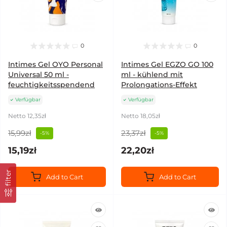
0
0
Intimes Gel OYO Personal
Intimes Gel EGZO GO 100
Universal 50 ml -
ml - kühlend mit
feuchtigkeitsspendend
Prolongations-Effekt
Verfügbar
Verfügbar
Netto 12,35zł
Netto 18,05zł
15,99zł
23,37zł
-5%
-5%
15,19zł
22,20zł
filter
Add to Cart
Add to Cart