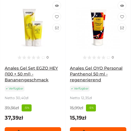
0
0
Anales Gel Set EGZO HEY
Anales Gel OYO Personal
(100 + 50 ml) -
Panthenol 50 ml -
Bananengeschmack
regenerierend
Verfügbar
Verfügbar
Netto 30,40zł
Netto 12,35zł
39,36zł
15,99zł
-5%
-5%
37,39zł
15,19zł