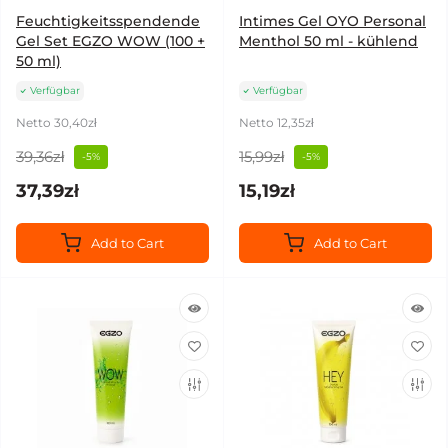
Feuchtigkeitsspendende
Intimes Gel OYO Personal
Gel Set EGZO WOW (100 +
Menthol 50 ml - kühlend
50 ml)
Verfügbar
Verfügbar
Netto 30,40zł
Netto 12,35zł
39,36zł
15,99zł
-5%
-5%
37,39zł
15,19zł
Add to Cart
Add to Cart