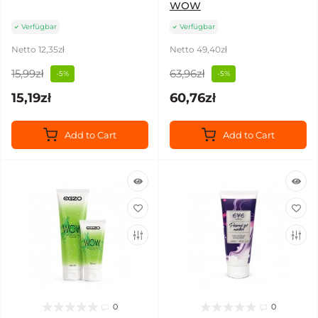
WOW
Verfügbar
Verfügbar
Netto 12,35zł
Netto 49,40zł
15,99zł
63,96zł
-5%
-5%
15,19zł
60,76zł
Add to Cart
Add to Cart
0
0