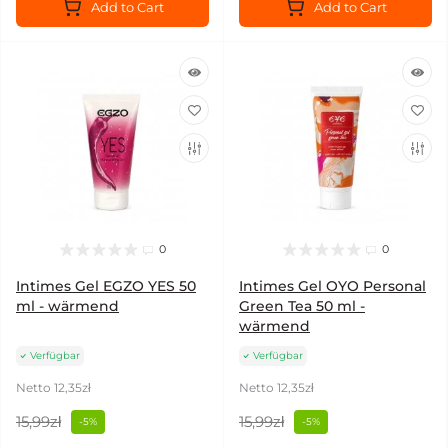
Add to Cart
Add to Cart
0
0
Intimes Gel EGZO YES 50
Intimes Gel OYO Personal
ml - wärmend
Green Tea 50 ml -
wärmend
Verfügbar
Verfügbar
Netto 12,35zł
Netto 12,35zł
15,99zł
15,99zł
-5%
-5%