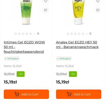
0
0
Intimes Gel EGZO WOW
Anales Gel EGZO HEY 50
50 ml -
ml - Bananengeschmack
feuchtigkeitsspendend
Verfügbar
Verfügbar
Netto 12,35zł
Netto 12,35zł
15,99zł
15,99zł
-5%
-5%
15,19zł
15,19zł
Add to Cart
Add to Cart