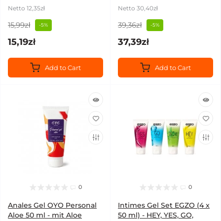
Netto 12,35zł
Netto 30,40zł
15,99zł
39,36zł
-5%
-5%
15,19zł
37,39zł
Add to Cart
Add to Cart
0
0
Anales Gel OYO Personal
Intimes Gel Set EGZO (4 x
Aloe 50 ml - mit Aloe
50 ml) - HEY, YES, GO,