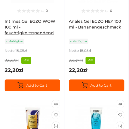
0
0
Intimes Gel EGZO WOW
Anales Gel EGZO HEY 100
100 ml -
ml - Bananengeschmack
feuchtigkeitsspendend
Verfügbar
Verfügbar
Netto 18,05zł
Netto 18,05zł
23,37zł
23,37zł
-5%
-5%
22,20zł
22,20zł
Add to Cart
Add to Cart