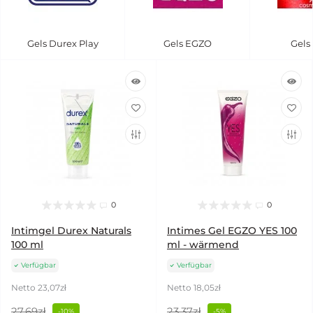
Gels Durex Play
Gels EGZO
Gels
0
0
Intimgel Durex Naturals
Intimes Gel EGZO YES 100
100 ml
ml - wärmend
Verfügbar
Verfügbar
Netto 23,07zł
Netto 18,05zł
27,69zł
23,37zł
-10%
-5%