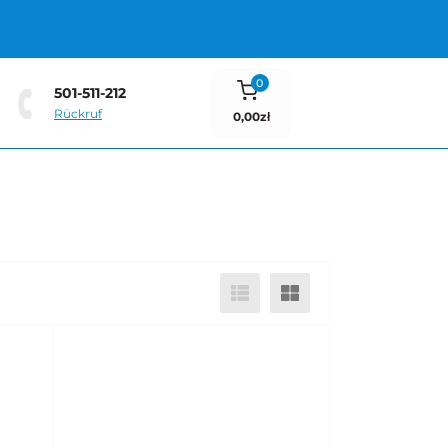
0
501-511-212
Rückruf
0,00zł