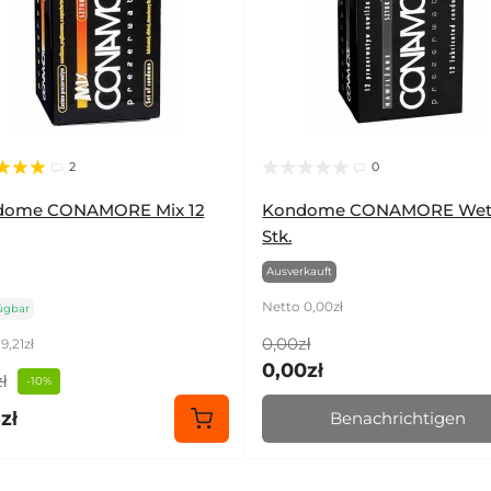
2
0
dome CONAMORE Mix 12
Kondome CONAMORE Wet
Stk.
Ausverkauft
Netto 0,00zł
ügbar
0,00zł
9,21zł
0,00zł
ł
-10%
zł
Benachrichtigen