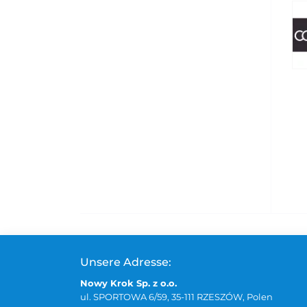
Unsere Adresse:
Nowy Krok Sp. z o.o.
ul. SPORTOWA 6/59, 35-111 RZESZÓW, Polen