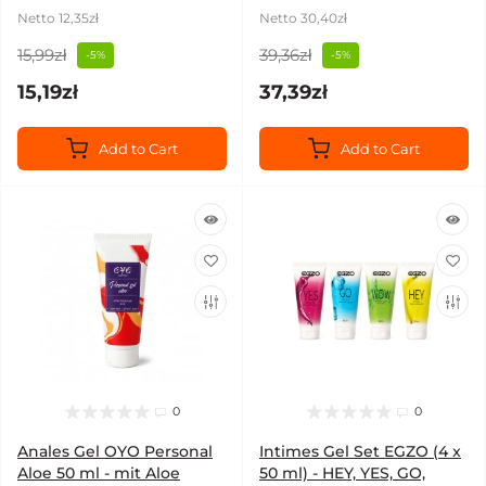
Netto 12,35zł
Netto 30,40zł
15,99zł
39,36zł
-5%
-5%
15,19zł
37,39zł
Add to Cart
Add to Cart
0
0
Anales Gel OYO Personal
Intimes Gel Set EGZO (4 x
Aloe 50 ml - mit Aloe
50 ml) - HEY, YES, GO,