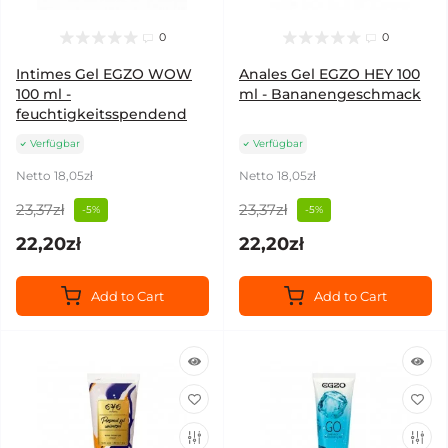
0
0
Intimes Gel EGZO WOW
Anales Gel EGZO HEY 100
100 ml -
ml - Bananengeschmack
feuchtigkeitsspendend
Verfügbar
Verfügbar
Netto 18,05zł
Netto 18,05zł
23,37zł
23,37zł
-5%
-5%
22,20zł
22,20zł
Add to Cart
Add to Cart