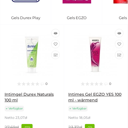
Gels Durex Play
Gels EGZO
Gels
0
0
Intimgel Durex Naturals
Intimes Gel EGZO YES 100
100 ml
ml - wärmend
Verfügbar
Verfügbar
Netto 23,07zł
Netto 18,05zł
27,69zł
23,37zł
-10%
-5%