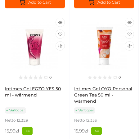
Add to Cart
Add to Cart
0
0
Intimes Gel EGZO YES 50
Intimes Gel OYO Personal
ml - wärmend
Green Tea 50 ml -
wärmend
Verfügbar
Verfügbar
Netto 12,35zł
Netto 12,35zł
15,99zł
15,99zł
-5%
-5%