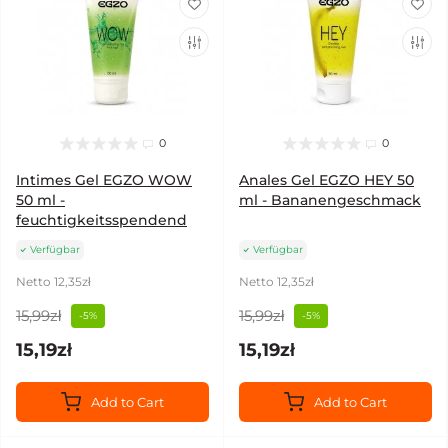
0
0
Intimes Gel EGZO WOW
Anales Gel EGZO HEY 50
50 ml -
ml - Bananengeschmack
feuchtigkeitsspendend
Verfügbar
Verfügbar
Netto 12,35zł
Netto 12,35zł
15,99zł
15,99zł
-5%
-5%
15,19zł
15,19zł
Add to Cart
Add to Cart