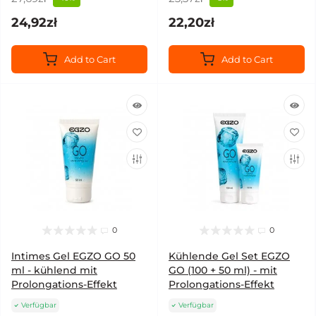
24,92zł
22,20zł
Add to Cart
Add to Cart
0
0
Intimes Gel EGZO GO 50
Kühlende Gel Set EGZO
ml - kühlend mit
GO (100 + 50 ml) - mit
Prolongations-Effekt
Prolongations-Effekt
Verfügbar
Verfügbar