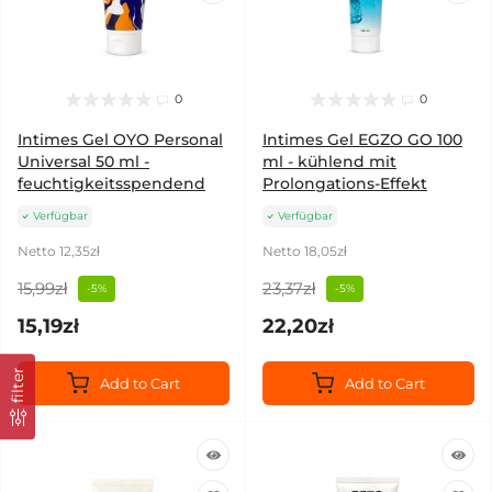
0
0
Intimes Gel OYO Personal
Intimes Gel EGZO GO 100
Universal 50 ml -
ml - kühlend mit
feuchtigkeitsspendend
Prolongations-Effekt
Verfügbar
Verfügbar
Netto 12,35zł
Netto 18,05zł
15,99zł
23,37zł
-5%
-5%
15,19zł
22,20zł
filter
Add to Cart
Add to Cart