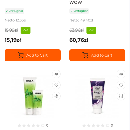
WOW
Verfügbar
Verfügbar
Netto 12,35zł
Netto 49,40zł
15,99zł
63,96zł
-5%
-5%
15,19zł
60,76zł
Add to Cart
Add to Cart
0
0