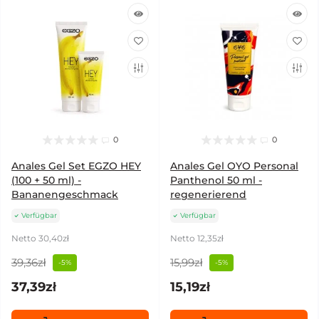
0
0
Anales Gel Set EGZO HEY
Anales Gel OYO Personal
(100 + 50 ml) -
Panthenol 50 ml -
Bananengeschmack
regenerierend
Verfügbar
Verfügbar
Netto 30,40zł
Netto 12,35zł
39,36zł
15,99zł
-5%
-5%
37,39zł
15,19zł