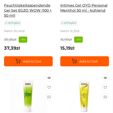
Feuchtigkeitsspendende
Intimes Gel OYO Personal
Gel Set EGZO WOW (100 +
Menthol 50 ml - kühlend
50 ml)
Verfügbar
Verfügbar
Netto 30,40zł
Netto 12,35zł
39,36zł
15,99zł
-5%
-5%
37,39zł
15,19zł
Add to Cart
Add to Cart