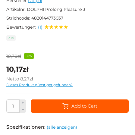
Hersteller
Dolphi
Artikelnr.
DOLPHI Prolong Pleasure 3
Strichcode:
4820144773037
Bewertungen:
(1)
16
10,70zł
-5%
10,17zł
Netto
8,27zł
Dieses Produkt günstiger gefunden?
Add to Cart
Spezifikationen:
(alle anzeigen)