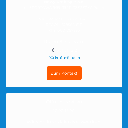
Nowy Krok Sp. z o.o.
ul. SPORTOWA 6/59, 35-111 RZESZÓW, Polen
NIP (Steuer-ID): 8133903455
REGON: 528568181B
KRS: 0001057330
Rufen Sie uns an:
501-511-212
Rückruf anfordern
Zum Kontakt
Öffnungszeiten
10:00-16:00
Wir sind in sozialen Netzwerken: