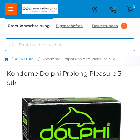
0
Produktbeschreibung
Eigenschaften
Bewertungen
1
F
KONDOME
Kondome Dolphi Prolong Pleasure 3 Stk.
Kondome Dolphi Prolong Pleasure 3
Stk.