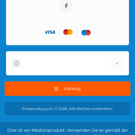
sklep@prezerwatywy4u.pl
Informationen
Über uns
Schnelle Kondomlieferung in Polen
Katalog
Условия соглашения
Datenschutzrichtlinie der Website
Prezerwatywy4U © 2026. Alle Rechte vorbehalten.
RÜCKGABEPOLITIK FÜR
Kontakt
Dies ist ein Medizinprodukt. Verwenden Sie es gemäß der
Retouren