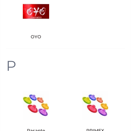
OYO
P
Pasante
PRIMEX