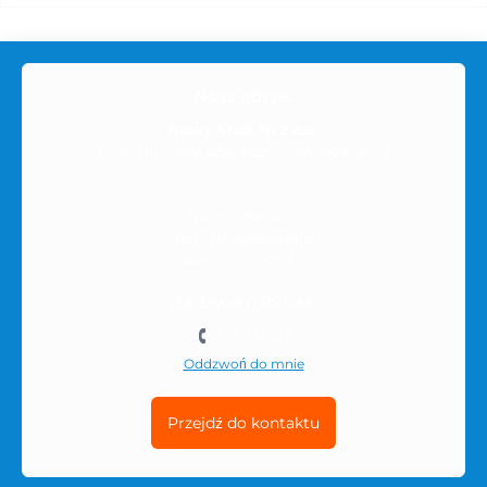
Nasz adres:
Nowy Krok Sp z o.o.
ul. SPORTOWA 6/59, RZESZÓW, kod 35-111
NIP: 8133903455
REGON: 528568181B
KRS: 0001057330
Zadzwoń do nas:
501-511-212
Oddzwoń do mnie
Przejdź do kontaktu