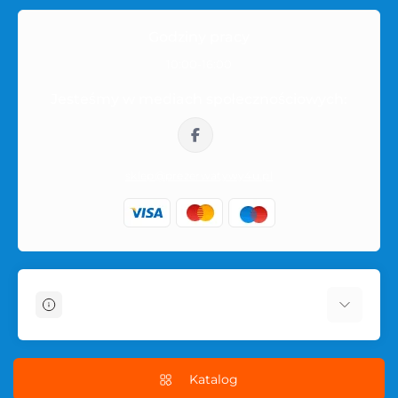
Godziny pracy
10:00-16:00
Jesteśmy w mediach społecznościowych:
sklep@prezerwatywy4u.pl
Informacje
O sklepie
Dostawa i płatność
Katalog