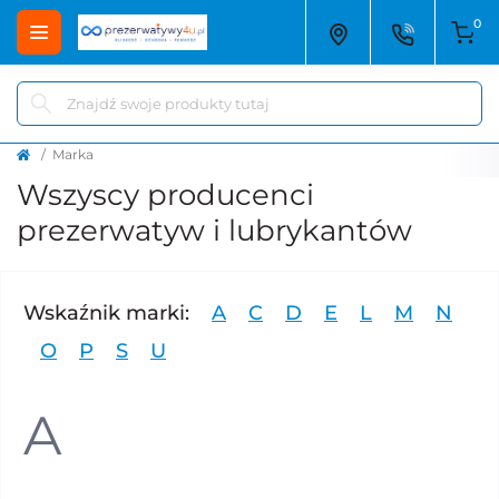
0
Marka
Wszyscy producenci
prezerwatyw i lubrykantów
Wskaźnik marki:
A
C
D
E
L
M
N
O
P
S
U
A