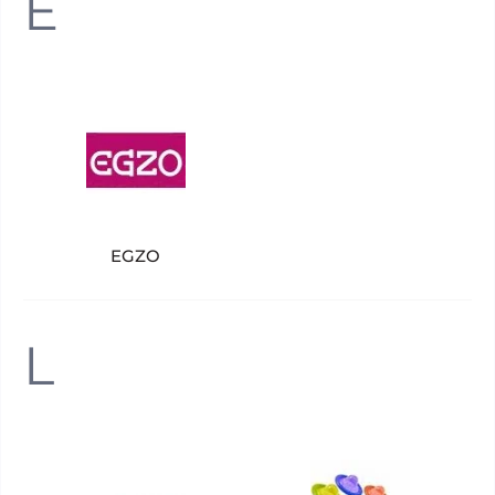
E
EGZO
L