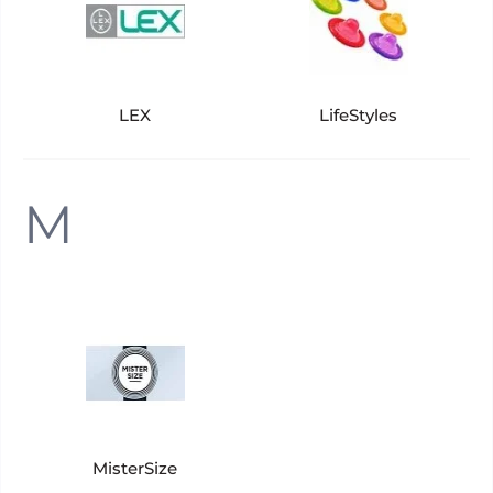
LEX
LifeStyles
M
MisterSize