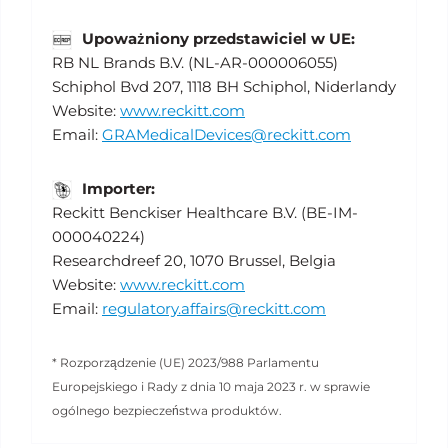
Upoważniony przedstawiciel w UE:
RB NL Brands B.V. (NL-AR-000006055)
Schiphol Bvd 207, 1118 BH Schiphol, Niderlandy
Website:
www.reckitt.com
Email:
GRAMedicalDevices@reckitt.com
Importer:
Reckitt Benckiser Healthcare B.V. (BE-IM-
000040224)
Researchdreef 20, 1070 Brussel, Belgia
Website:
www.reckitt.com
Email:
regulatory.affairs@reckitt.com
* Rozporządzenie (UE) 2023/988 Parlamentu
Europejskiego i Rady z dnia 10 maja 2023 r. w sprawie
ogólnego bezpieczeństwa produktów.