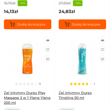
15,70zł
27,59zł
-10%
-10%
14,13zł
24,83zł
Dodaj do koszyka
Dodaj do koszyka
0
1
Żel intymny Durex Play
Żel intymny Durex
Massage 2 w 1 Ylang Ylang
Tingling 50 ml
200 ml
Dostępny
Dostępny