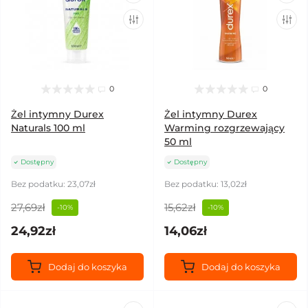
0
0
Żel intymny Durex
Żel intymny Durex
Naturals 100 ml
Warming rozgrzewający
50 ml
Dostępny
Dostępny
Bez podatku: 23,07zł
Bez podatku: 13,02zł
27,69zł
15,62zł
-10%
-10%
24,92zł
14,06zł
Dodaj do koszyka
Dodaj do koszyka