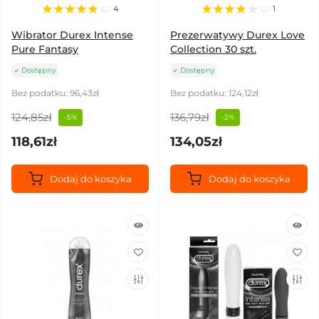
4
1
Wibrator Durex Intense
Prezerwatywy Durex Love
Pure Fantasy
Collection 30 szt.
Dostępny
Dostępny
Bez podatku: 96,43zł
Bez podatku: 124,12zł
124,85zł
136,79zł
-5%
-2%
118,61zł
134,05zł
Dodaj do koszyka
Dodaj do koszyka