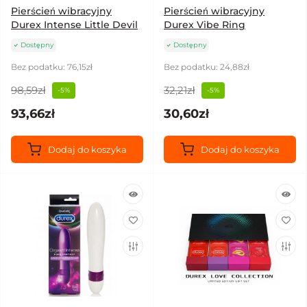
Pierścień wibracyjny
Pierścień wibracyjny
Durex Intense Little Devil
Durex Vibe Ring
Dostępny
Dostępny
Bez podatku: 76,15zł
Bez podatku: 24,88zł
98,59zł
32,21zł
-5%
-5%
93,66zł
30,60zł
Dodaj do koszyka
Dodaj do koszyka