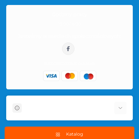
Godziny pracy
10:00-16:00
Jesteśmy w mediach społecznościowych:
sklep@prezerwatywy4u.pl
Informacje
O sklepie
Dostawa i płatność
Katalog