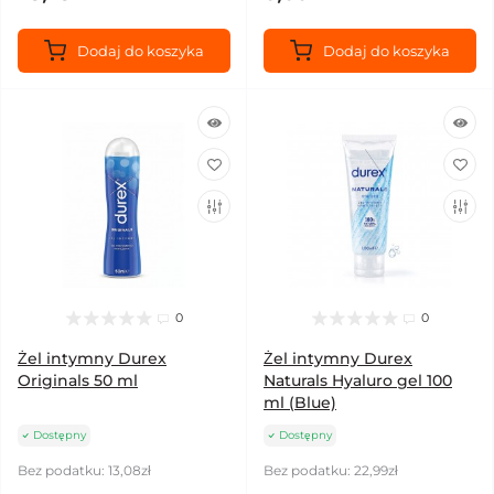
Dodaj do koszyka
Dodaj do koszyka
0
0
Żel intymny Durex
Żel intymny Durex
Originals 50 ml
Naturals Hyaluro gel 100
ml (Blue)
Dostępny
Dostępny
Bez podatku: 13,08zł
Bez podatku: 22,99zł