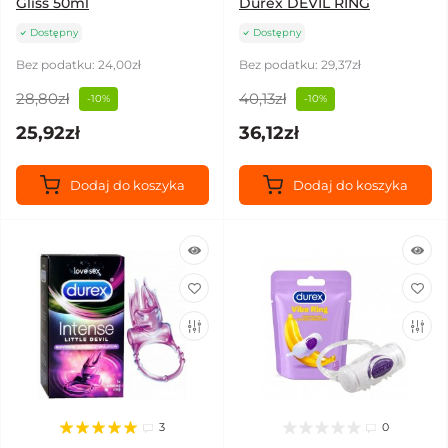
Gliss 50ml
Durex DEVIL RING
Dostępny
Dostępny
Bez podatku: 24,00zł
Bez podatku: 29,37zł
28,80zł
40,13zł
-10%
-10%
25,92zł
36,12zł
Dodaj do koszyka
Dodaj do koszyka
3
0