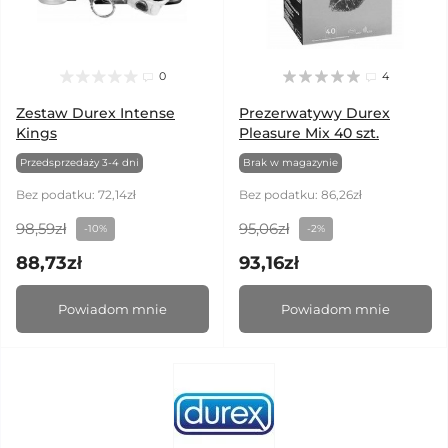
0
4
Zestaw Durex Intense
Prezerwatywy Durex
Kings
Pleasure Mix 40 szt.
Przedsprzedaży 3-4 dni
Brak w magazynie
Bez podatku: 72,14zł
Bez podatku: 86,26zł
98,59zł
95,06zł
-10%
-2%
88,73zł
93,16zł
Powiadom mnie
Powiadom mnie