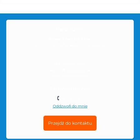
Nasz adres:
Nowy Krok Sp z o.o.
ul. SPORTOWA 6/59, RZESZÓW, kod 35-111
NIP: 8133903455
REGON: 528568181B
KRS: 0001057330
Zadzwoń do nas:
501-511-212
Oddzwoń do mnie
Przejdź do kontaktu