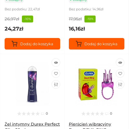
Bez podatku: 22,47zł
Bez podatku: 14,96zł
26,97zł
17,95zł
-10%
-10%
24,27zł
16,16zł
Dodaj do koszyka
Dodaj do koszyka
0
0
Żel intymny Durex Perfect
Pierścień wibracyjny