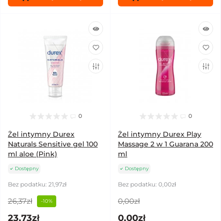
0
0
Żel intymny Durex
Żel intymny Durex Play
Naturals Sensitive gel 100
Massage 2 w 1 Guarana 200
ml aloe (Pink)
ml
Dostępny
Dostępny
Bez podatku: 21,97zł
Bez podatku: 0,00zł
26,37zł
0,00zł
-10%
23,73zł
0,00zł