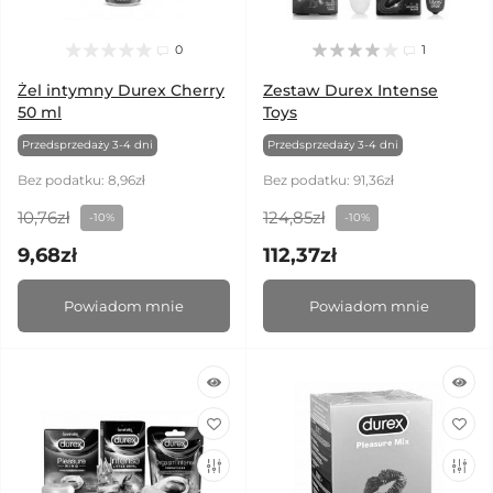
0
1
Żel intymny Durex Cherry
Zestaw Durex Intense
50 ml
Toys
Przedsprzedaży 3-4 dni
Przedsprzedaży 3-4 dni
Bez podatku: 8,96zł
Bez podatku: 91,36zł
10,76zł
124,85zł
-10%
-10%
9,68zł
112,37zł
Powiadom mnie
Powiadom mnie