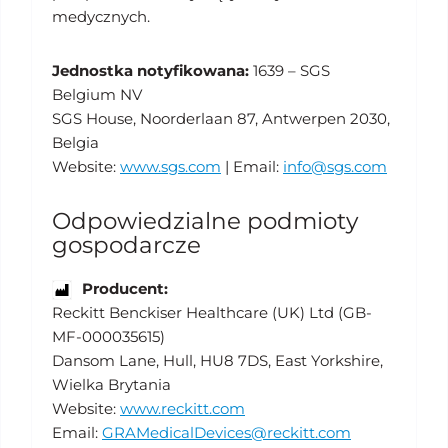
medycznych.
Jednostka notyfikowana:
1639 – SGS
Belgium NV
SGS House, Noorderlaan 87, Antwerpen 2030,
Belgia
Website:
www.sgs.com
| Email:
info@sgs.com
Odpowiedzialne podmioty
gospodarcze
Producent:
Reckitt Benckiser Healthcare (UK) Ltd (GB-
MF-000035615)
Dansom Lane, Hull, HU8 7DS, East Yorkshire,
Wielka Brytania
Website:
www.reckitt.com
Email:
GRAMedicalDevices@reckitt.com