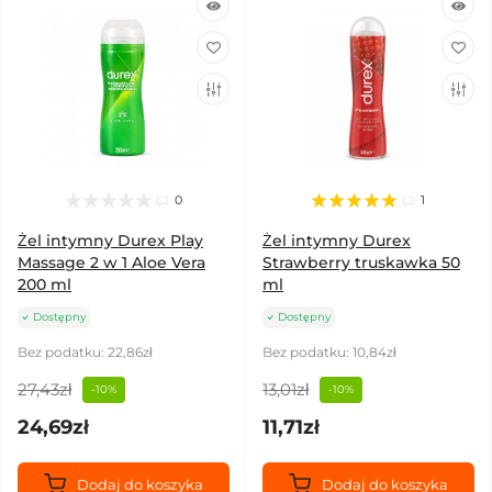
0
1
Żel intymny Durex Play
Żel intymny Durex
Massage 2 w 1 Aloe Vera
Strawberry truskawka 50
200 ml
ml
Dostępny
Dostępny
Bez podatku: 22,86zł
Bez podatku: 10,84zł
27,43zł
13,01zł
-10%
-10%
24,69zł
11,71zł
Dodaj do koszyka
Dodaj do koszyka