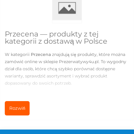
Przecena — produkty z tej
kategorii z dostawą w Polsce
W kategorii
Przecena
znajdują się produkty, które można
zamówić online w sklepie Prezerwatywy4u.pl. To wygodny
dział dla osób, które chcą szybko porównać dostępne
warianty, sprawdzić asortyment i wybrać produkt
dopasowany do swoich potrzeb.
Aktualnie w kategorii dostępnych jest
14
produktów. Ceny
mieszczą się w zakresie od
10.56
do
218.59
PLN, dlatego
Rozwiń
można wybrać zarówno podstawowe produkty do
codziennego użytku, jak i bardziej specjalistyczne
rozwiązania dla większego komfortu, nowych doznań lub