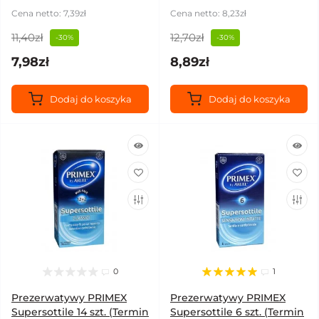
Cena netto: 7,39zł
Cena netto: 8,23zł
11,40zł
12,70zł
-30%
-30%
7,98zł
8,89zł
Dodaj do koszyka
Dodaj do koszyka
0
1
Prezerwatywy PRIMEX
Prezerwatywy PRIMEX
Supersottile 14 szt. (Termin
Supersottile 6 szt. (Termin