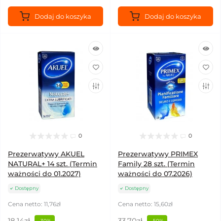
Dodaj do koszyka
Dodaj do koszyka
0
0
Prezerwatywy AKUEL
Prezerwatywy PRIMEX
NATURAL+ 14 szt. (Termin
Family 28 szt. (Termin
ważności do 01.2027)
ważności do 07.2026)
Dostępny
Dostępny
Cena netto: 11,76zł
Cena netto: 15,60zł
18,14zł
33,70zł
-30%
-50%