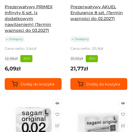
Prezerwatywy PRIMEX
Prezerwatywy AKUEL
Infinyty 6 szt. (z
Endurance 8 szt. (Termin
dodatkowym
ważności do 02.2027)
nawilżeniem) (Termin
ważności do 03.2027)
Dostępny
Dostępny
Cena netto: 5,64zł
Cena netto: 20,16zł
12,18zł
31,10zł
-50%
-30%
6,09zł
21,77zł
Dodaj do koszyka
Dodaj do koszyka