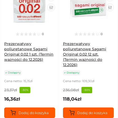
0
0
Prezerwatywy
Prezerwatywy
poliuretanowe Sagami
poliuretanowe Sagami
Original 0.02 1 szt. (Termin
Original 0.02 12 szt.
ważności do 12.2026)
(Termin ważności do
12.2026)
Dostępny
Dostępny
Cena netto: 15,15zł
Cena netto: 109,30zł
23,37zł
236,08zł
-30%
-50%
16,36zł
118,04zł
Dodaj do koszyka
Dodaj do koszyka