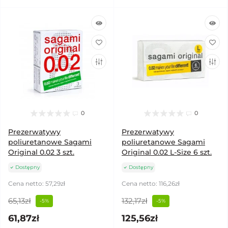
0
0
Prezerwatywy
Prezerwatywy
poliuretanowe Sagami
poliuretanowe Sagami
Original 0.02 3 szt.
Original 0.02 L-Size 6 szt.
Dostępny
Dostępny
Cena netto: 57,29zł
Cena netto: 116,26zł
65,13zł
132,17zł
-5%
-5%
61,87zł
125,56zł