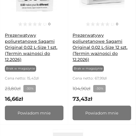
0
0
Prezerwatywy
Prezerwatywy
poliuretanowe Sagami
poliuretanowe Sagami
Original 0.02 L-Size 1 szt.
Original 0.02 L-Size 12 szt.
(Termin ważności do
(Termin ważności do
12.2026)
12.2026)
Brak w magazynie
Brak w magazynie
Cena netto: 15,43zł
Cena netto: 67,99zł
23,80zł
104,90zł
-30%
-30%
16,66zł
73,43zł
Powiadom mnie
Powiadom mnie