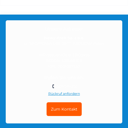
Unsere Adresse:
Nowy Krok Sp. z o.o.
ul. SPORTOWA 6/59, 35-111 RZESZÓW, Polen
NIP (Steuer-ID): 8133903455
REGON: 528568181B
KRS: 0001057330
Rufen Sie uns an:
501-511-212
Rückruf anfordern
Zum Kontakt