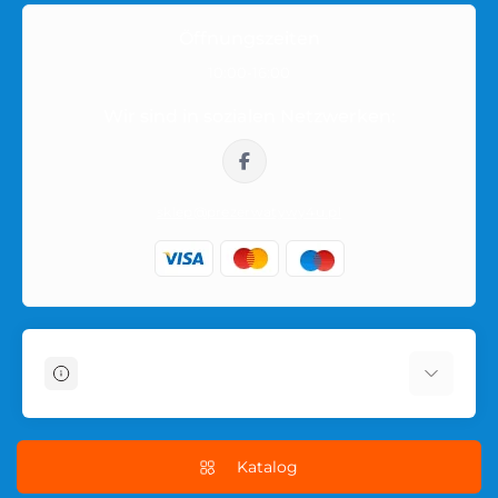
Öffnungszeiten
10:00-16:00
Wir sind in sozialen Netzwerken:
sklep@prezerwatywy4u.pl
Informationen
Über uns
Schnelle Kondomlieferung in Polen
Katalog
Условия соглашения