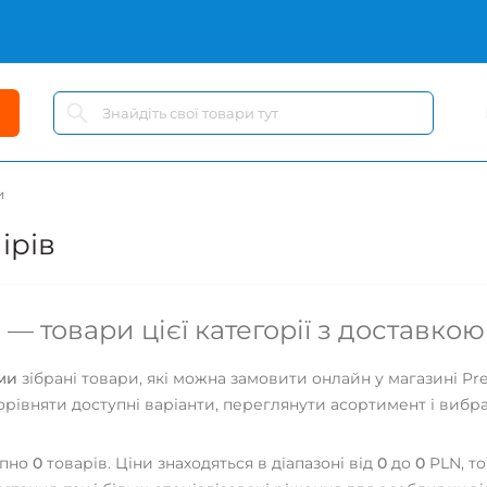
и
ірів
— товари цієї категорії з доставко
ми
зібрані товари, які можна замовити онлайн у магазині Pr
орівняти доступні варіанти, переглянути асортимент і вибра
упно
0
товарів. Ціни знаходяться в діапазоні від
0
до
0
PLN, то