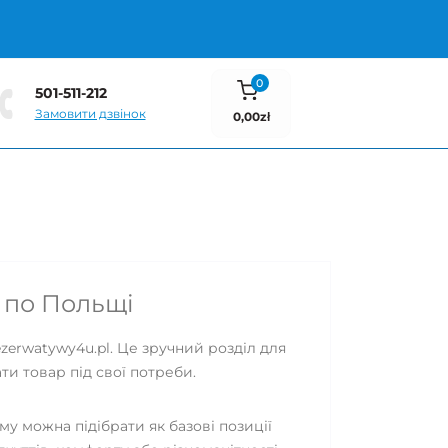
0
501-511-212
Замовити дзвінок
0,00zł
ю по Польщі
ezerwatywy4u.pl. Це зручний розділ для
ти товар під свої потреби.
му можна підібрати як базові позиції