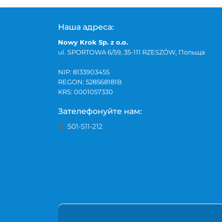
Наша адреса:
Nowy Krok Sp. z o.o.
ul. SPORTOWA 6/59, 35-111 RZESZÓW, Польща
NIP: 8133903455
REGON: 528568181B
KRS: 0001057330
Зателефонуйте нам:
501-511-212
Передзвоніть мені