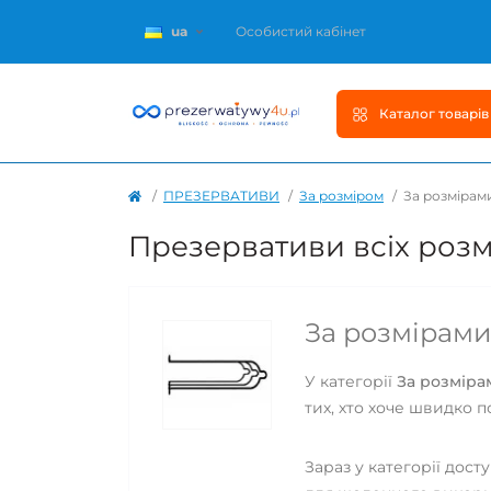
ua
Особистий кабінет
Каталог товарів
ПРЕЗЕРВАТИВИ
За розміром
За розмірам
Презервативи всіх розм
За розмірами 
У категорії
За розміра
тих, хто хоче швидко п
Зараз у категорії дост