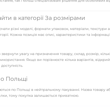
ання, так і більш спеціалізовані рішення для особливих від
ти в категорії За розмірами
ати різні моделі, формати упаковок, матеріали, текстури а
егорії. Кожна позиція має опис, характеристики та інформац
вернути увагу на призначення товару, склад, розмір, кількіс
икористання. Якщо ви порівнюєте кілька варіантів, відкрий
 доступність.
о Польщі
ться по Польщі в нейтральному пакуванні. Назва товару або
илки, тому покупка залишається приватною.