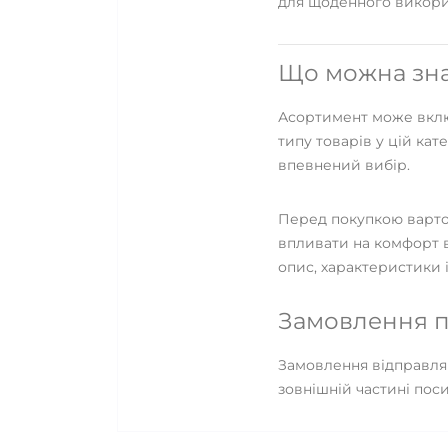
для щоденного використ
Що можна знай
Асортимент може включ
типу товарів у цій кат
впевнений вибір.
Перед покупкою варто з
впливати на комфорт в
опис, характеристики і
Замовлення п
Замовлення відправляю
зовнішній частині пос