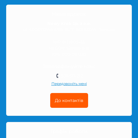
Наша адреса:
Nowy Krok Sp. z o.o.
ul. SPORTOWA 6/59, 35-111 RZESZÓW, Польща
NIP: 8133903455
REGON: 528568181B
KRS: 0001057330
Зателефонуйте нам:
501-511-212
Передзвоніть мені
До контактів
Графік роботи