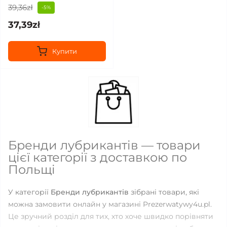
39,36zł
-5%
37,39zł
Купити
Бренди лубрикантів — товари
цієї категорії з доставкою по
Польщі
У категорії
Бренди лубрикантів
зібрані товари, які
можна замовити онлайн у магазині Prezerwatywy4u.pl.
Це зручний розділ для тих, хто хоче швидко порівняти