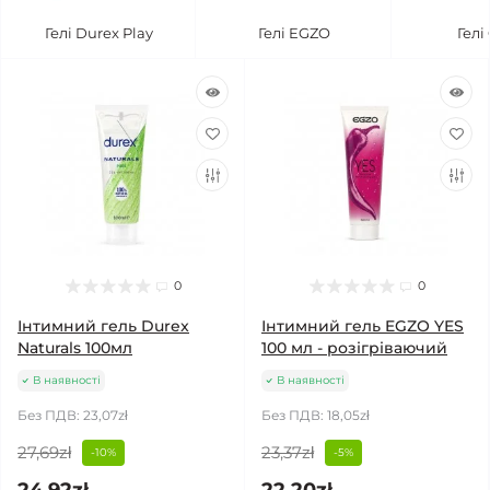
Гелі Durex Play
Гелі EGZO
Гелі
0
0
Інтимний гель Durex
Інтимний гель EGZO YES
Naturals 100мл
100 мл - розігріваючий
В наявності
В наявності
Без ПДВ: 23,07zł
Без ПДВ: 18,05zł
27,69zł
23,37zł
-10%
-5%