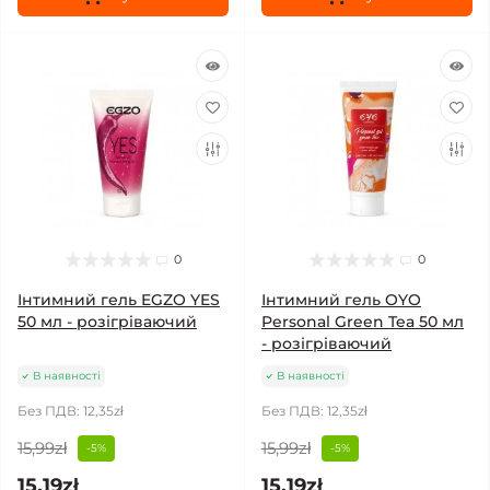
0
0
Інтимний гель EGZO YES
Інтимний гель OYO
50 мл - розігріваючий
Personal Green Tea 50 мл
- розігріваючий
В наявності
В наявності
Без ПДВ: 12,35zł
Без ПДВ: 12,35zł
15,99zł
15,99zł
-5%
-5%
15,19zł
15,19zł