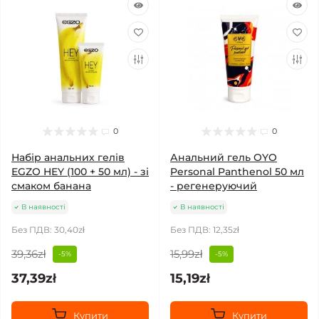
0
0
Набір анальних гелів
Анальний гель OYO
EGZO HEY (100 + 50 мл) - зі
Personal Panthenol 50 мл
смаком банана
- регенеруючий
В наявності
В наявності
Без ПДВ: 30,40zł
Без ПДВ: 12,35zł
39,36zł
15,99zł
-5%
-5%
37,39zł
15,19zł
Купити
Купити