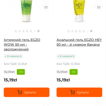
0
0
Інтимний гель EGZO
Анальний гель EGZO HEY
WOW 50 мл -
50 мл - зі смаком банана
зволожуючий
В наявності
В наявності
Без ПДВ: 12,35zł
Без ПДВ: 12,35zł
15,99zł
15,99zł
-5%
-5%
15,19zł
15,19zł
Купити
Купити