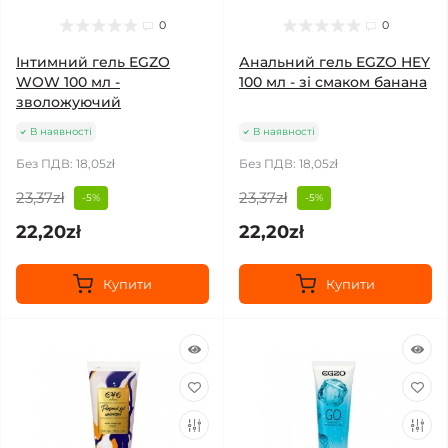
0
0
Інтимний гель EGZO
Анальний гель EGZO HEY
WOW 100 мл -
100 мл - зі смаком банана
зволожуючий
В наявності
В наявності
Без ПДВ: 18,05zł
Без ПДВ: 18,05zł
23,37zł
23,37zł
-5%
-5%
22,20zł
22,20zł
Купити
Купити