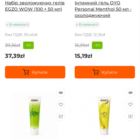
Набір зволожуючих гелів
Інтимний гель OYO
EGZO WOW (100 + 50 мл)
Personal Menthol 50 мл -
охолоджуючий
В наявності
В наявності
Без ПДВ: 30,40zł
Без ПДВ: 12,35zł
39,36zł
15,99zł
-5%
-5%
37,39zł
15,19zł
Купити
Купити