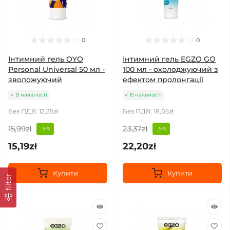
0
0
Інтимний гель OYO
Інтимний гель EGZO GO
Personal Universal 50 мл -
100 мл - охолоджуючий з
зволожуючий
ефектом пролонгації
В наявності
В наявності
Без ПДВ: 12,35zł
Без ПДВ: 18,05zł
15,99zł
23,37zł
-5%
-5%
15,19zł
22,20zł
Купити
Купити
filter