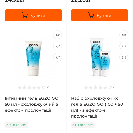
24,92zł
22,20zł
Купити
Купити
0
0
Інтимний гель EGZO GO
Набір охолоджуючих
50 мл - охолоджуючий з
гелів EGZO GO (100 + 50
ефектом пролонгації
мл) - з ефектом
пролонгації
В наявності
В наявності