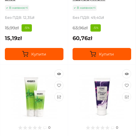
В наявності
В наявності
Без ПДВ: 12,35zł
Без ПДВ: 49,40zł
15,99zł
63,96zł
-5%
-5%
15,19zł
60,76zł
Купити
Купити
0
0