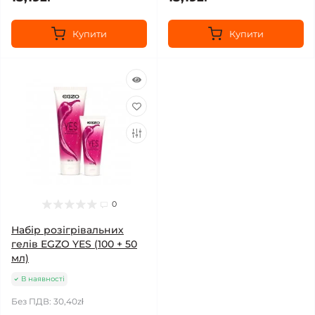
Купити
Купити
0
Набір розігрівальних
гелів EGZO YES (100 + 50
мл)
В наявності
Без ПДВ: 30,40zł