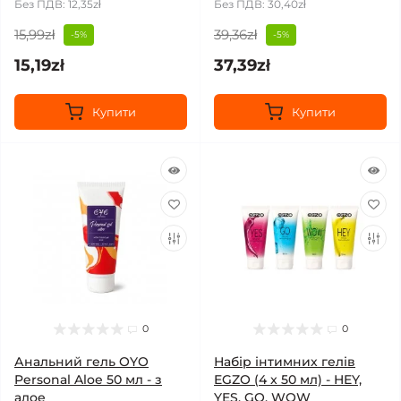
Без ПДВ: 12,35zł
Без ПДВ: 30,40zł
15,99zł
39,36zł
-5%
-5%
15,19zł
37,39zł
Купити
Купити
0
0
Анальний гель OYO
Набір інтимних гелів
Personal Aloe 50 мл - з
EGZO (4 x 50 мл) - HEY,
алое
YES, GO, WOW