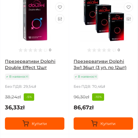
0
0
Презервативи Dolphi
Презервативи Dolphi
Double Effect 12шт
3w1 36шт (3 уп. по 12шт)
В наявності
В наявності
Без ПДВ: 29,54zł
Без ПДВ: 70,46zł
38,24zł
96,30zł
-5%
-10%
36,33zł
86,67zł
Купити
Купити