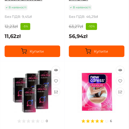
В наявності
В наявності
Без ПДВ: 9,45zł
Без ПДВ: 46,29zł
12,23zł
63,27zł
-5%
-10%
11,62zł
56,94zł
Купити
Купити
0
6