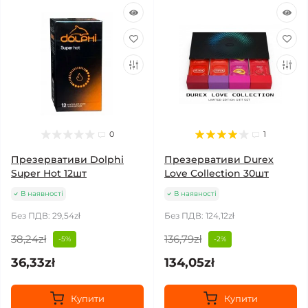
0
1
Презервативи Dolphi
Презервативи Durex
Super Hot 12шт
Love Collection 30шт
В наявності
В наявності
Без ПДВ: 29,54zł
Без ПДВ: 124,12zł
38,24zł
136,79zł
-5%
-2%
36,33zł
134,05zł
Купити
Купити