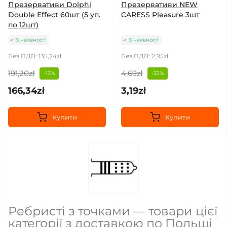
Презервативи Dolphi
Презервативи NEW
Double Effect 60шт (5 уп.
CARESS Pleasure 3шт
по 12шт)
В наявності
В наявності
Без ПДВ: 135,24zł
Без ПДВ: 2,95zł
191,20zł
4,69zł
-13%
-32%
166,34zł
3,19zł
Купити
Купити
Ребристі з точками — товари цієї
категорії з доставкою по Польщі