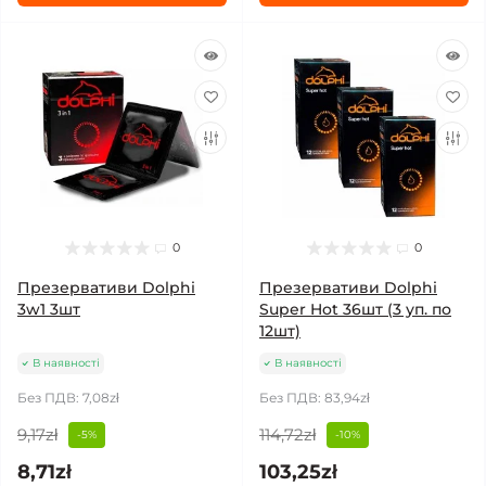
0
0
Презервативи Dolphi
Презервативи Dolphi
3w1 3шт
Super Hot 36шт (3 уп. по
12шт)
В наявності
В наявності
Без ПДВ: 7,08zł
Без ПДВ: 83,94zł
9,17zł
114,72zł
-5%
-10%
8,71zł
103,25zł