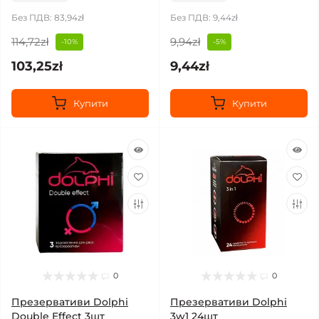
Без ПДВ: 83,94zł
Без ПДВ: 9,44zł
114,72zł
9,94zł
-10%
-5%
103,25zł
9,44zł
Купити
Купити
0
0
Презервативи Dolphi
Презервативи Dolphi
Double Effect 3шт
3w1 24шт