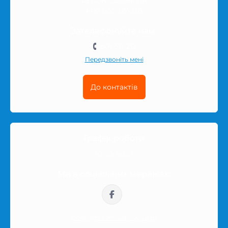
REGON: 528568181B
властивості — залежно від типу товарів у цій категорії.
KRS: 0001057330
Кожна позиція має опис, характеристики та
Зателефонуйте нам:
інформацію, яка допомагає зробити більш впевнений
501-511-212
вибір.
Передзвоніть мені
Перед покупкою варто звернути увагу на призначення
До контактів
товару, склад, розмір, кількість в упаковці та інші
деталі, які можуть впливати на комфорт використання.
Якщо ви порівнюєте кілька варіантів, відкрийте
сторінку товару та перегляньте його опис,
характеристики і доступність.
Графік роботи
10:00-16:00
Замовлення по Польщі
Ми в соціальних мережах:
Замовлення відправляються по Польщі в
нейтральному пакуванні. Назва товару або інтимної
категорії не вказується на зовнішній частині посилки,
sklep@prezerwatywy4u.pl
тому покупка залишається приватною.