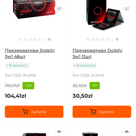
0
0
Презервативи Dolphi
Презервативи Dolphi
3w1 48шт
3w1 12шт
В наявності
В наявності
Без ПДВ: 84,89zł
Без ПДВ: 24,80zł
116,01zł
32,10zł
-10%
-5%
104,41zł
30,50zł
Купити
Купити