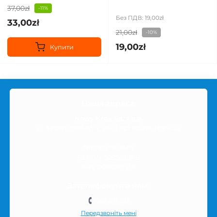
37,00zł
-11%
Без ПДВ: 19,00zł
33,00zł
21,00zł
-10%
19,00zł
Купити
Наша адреса:
Nowy Krok Sp. z o.o.
ul. SPORTOWA 6/59, 35-111 RZESZÓW, Польща
NIP: 8133903455
REGON: 528568181B
KRS: 0001057330
Зателефонуйте нам:
501-511-212
Передзвоніть мені