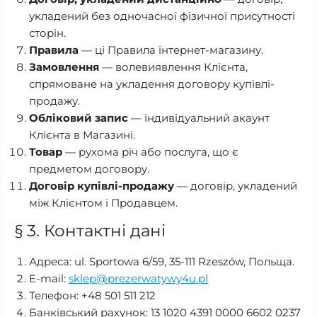
укладений без одночасної фізичної присутності
сторін.
Правила
— ці Правила інтернет-магазину.
Замовлення
— волевиявлення Клієнта,
спрямоване на укладення договору купівлі-
продажу.
Обліковий запис
— індивідуальний акаунт
Клієнта в Магазині.
Товар
— рухома річ або послуга, що є
предметом договору.
Договір купівлі-продажу
— договір, укладений
між Клієнтом і Продавцем.
§ 3. Контактні дані
Адреса: ul. Sportowa 6/59, 35-111 Rzeszów, Польща.
E-mail:
sklep@prezerwatywy4u.pl
Телефон: +48 501 511 212
Банківський рахунок: 13 1020 4391 0000 6602 0237