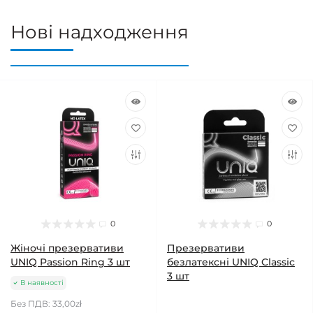
Нові надходження
0
0
Жіночі презервативи
Презервативи
UNIQ Passion Ring 3 шт
безлатексні UNIQ Classic
3 шт
В наявності
Без ПДВ: 33,00zł