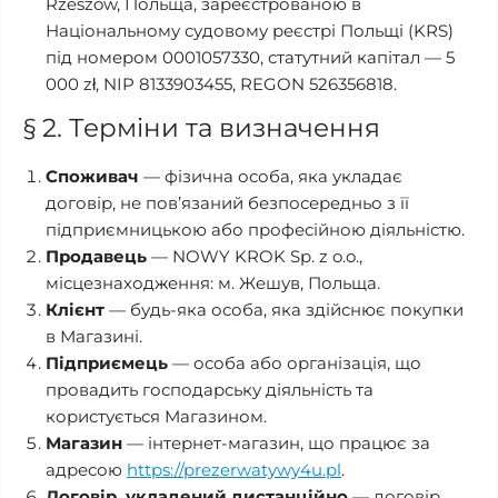
Rzeszów, Польща, зареєстрованою в
Національному судовому реєстрі Польщі (KRS)
під номером 0001057330, статутний капітал — 5
000 zł, NIP 8133903455, REGON 526356818.
§ 2. Терміни та визначення
Споживач
— фізична особа, яка укладає
договір, не пов’язаний безпосередньо з її
підприємницькою або професійною діяльністю.
Продавець
— NOWY KROK Sp. z o.o.,
місцезнаходження: м. Жешув, Польща.
Клієнт
— будь-яка особа, яка здійснює покупки
в Магазині.
Підприємець
— особа або організація, що
провадить господарську діяльність та
користується Магазином.
Магазин
— інтернет-магазин, що працює за
адресою
https://prezerwatywy4u.pl
.
Договір, укладений дистанційно
— договір,