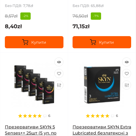
Без ПДВ: 7,78zł
Без ПДВ: 65,88zł
8,57zł
76,50zł
-2%
-7%
8,40zł
71,15zł
Купити
Купити
6
6
Презервативи SKYN 5
Презервативи SKYN Extra
Senses++ 25шт (5 уп. по
Lubricated безлатексні з