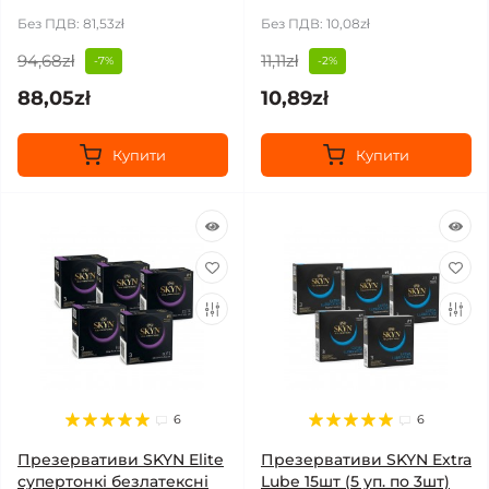
Без ПДВ: 81,53zł
Без ПДВ: 10,08zł
94,68zł
11,11zł
-7%
-2%
88,05zł
10,89zł
Купити
Купити
6
6
Презервативи SKYN Elite
Презервативи SKYN Extra
супертонкі безлатексні
Lube 15шт (5 уп. по 3шт)