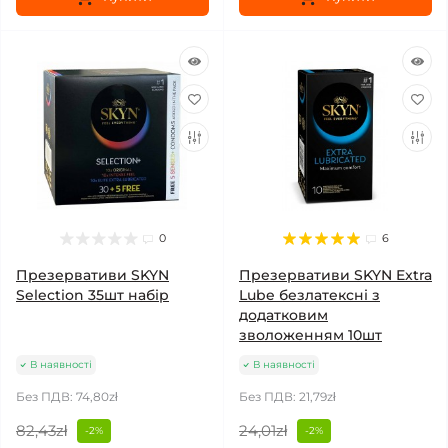
0
6
Презервативи SKYN
Презервативи SKYN Extra
Selection 35шт набір
Lube безлатексні з
додатковим
зволоженням 10шт
В наявності
В наявності
Без ПДВ: 74,80zł
Без ПДВ: 21,79zł
82,43zł
24,01zł
-2%
-2%