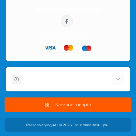
Ми в соціальних мережах:
Замовлення відправляються по Польщі в
нейтральному пакуванні. Назва товару або інтимної
категорії не вказується на зовнішній частині посилки,
тому покупка залишається приватною.
sklep@prezerwatywy4u.pl
Інформація
Про магазин
Информація про доставку
Каталог товарів
Условия соглашения
Політика конфіденційності сайту
Prezerwatywy4U © 2026. Всі права захищені.
ПОЛІТИКА ПОВЕРНЕННЯ