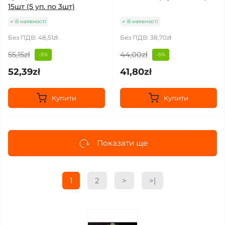
15шт (5 уп. по 3шт)
В наявності
В наявності
Без ПДВ: 48,51zł
Без ПДВ: 38,70zł
55,15zł
44,00zł
-5%
-5%
52,39zł
41,80zł
Купити
Купити
Показати ще
1
2
>
>|