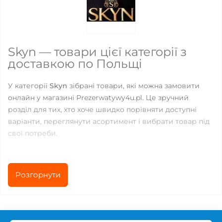
Skyn — товари цієї категорії з
доставкою по Польщі
У категорії
Skyn
зібрані товари, які можна замовити
онлайн у магазині Prezerwatywy4u.pl. Це зручний
розділ для тих, хто хоче швидко порівняти доступні
варіанти, переглянути асортимент і вибрати товар під
свої потреби.
Зараз у категорії доступно
32
товарів. Ціни знаходяться
в діапазоні від
7.94
до
175.33
PLN, тому можна підібрати
Розгорнути
як базові позиції для щоденного використання, так і
більш спеціалізовані рішення для особливих відчуттів,
комфорту або різноманітності.