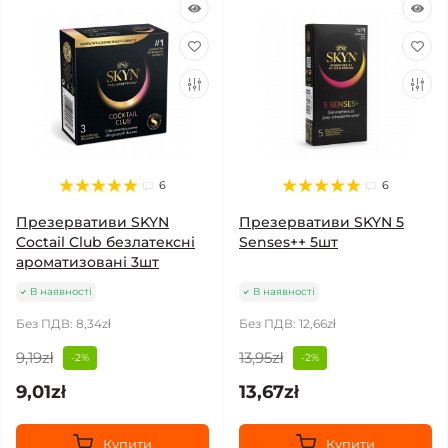
6
6
Презервативи SKYN
Презервативи SKYN 5
Coctail Club безлатексні
Senses++ 5шт
ароматизовані 3шт
В наявності
В наявності
Без ПДВ: 8,34zł
Без ПДВ: 12,66zł
9,19zł
13,95zł
-2%
-2%
9,01zł
13,67zł
Купити
Купити