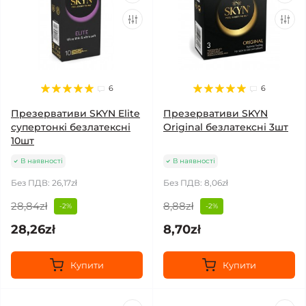
6
6
Презервативи SKYN Elite
Презервативи SKYN
супертонкі безлатексні
Original безлатексні 3шт
10шт
В наявності
В наявності
Без ПДВ: 26,17zł
Без ПДВ: 8,06zł
28,84zł
8,88zł
-2%
-2%
28,26zł
8,70zł
Купити
Купити