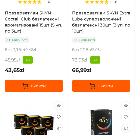
6
6
Презервативи SKYN
Презервативи SKYN Extra
Coctail Club безлатексні
Lube суперзволожені
ароматизовані 15шт (5 уп.
безлатексні 30шт (3 уп. по
по 3шт)
10шт)
В наявності
В наявності
Без ПДВ: 40,42zł
Без ПДВ: 62,03zł
45,95zł
72,03zł
-5%
-7%
43,65zł
66,99zł
Купити
Купити