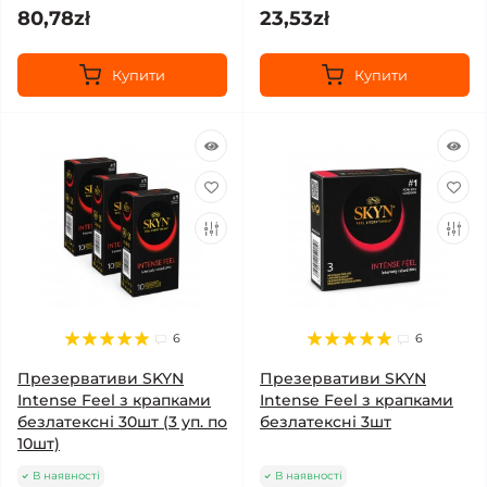
80,78zł
23,53zł
Купити
Купити
6
6
Презервативи SKYN
Презервативи SKYN
Intense Feel з крапками
Intense Feel з крапками
безлатексні 30шт (3 уп. по
безлатексні 3шт
10шт)
В наявності
В наявності