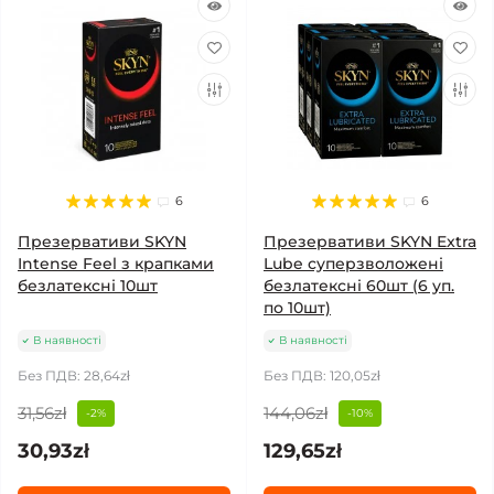
6
6
Презервативи SKYN
Презервативи SKYN Extra
Intense Feel з крапками
Lube суперзволожені
безлатексні 10шт
безлатексні 60шт (6 уп.
по 10шт)
В наявності
В наявності
Без ПДВ: 28,64zł
Без ПДВ: 120,05zł
31,56zł
144,06zł
-2%
-10%
30,93zł
129,65zł