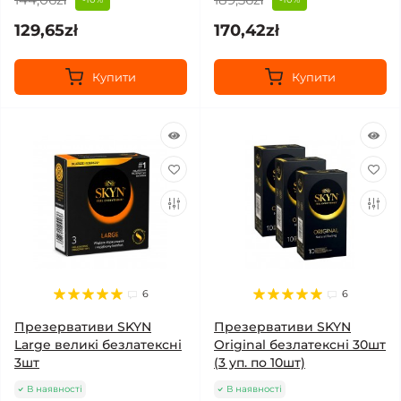
129,65zł
170,42zł
Купити
Купити
6
6
Презервативи SKYN
Презервативи SKYN
Large великі безлатексні
Original безлатексні 30шт
3шт
(3 уп. по 10шт)
В наявності
В наявності