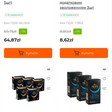
5шт)
додатковим
зволоженням 3шт
В наявності
В наявності
Без ПДВ: 60,06zł
Без ПДВ: 7,98zł
69,75zł
8,80zł
-7%
-2%
64,87zł
8,62zł
Купити
Купити