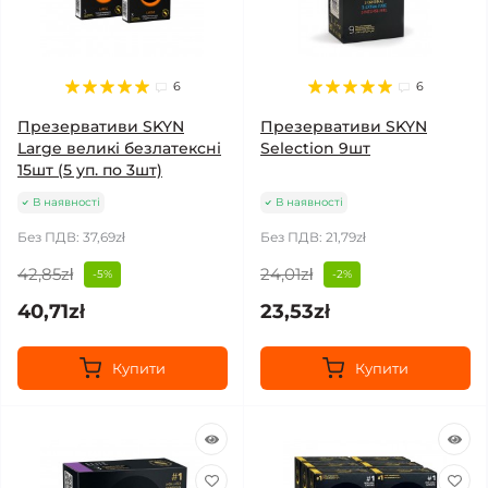
6
6
Презервативи SKYN
Презервативи SKYN
Large великі безлатексні
Selection 9шт
15шт (5 уп. по 3шт)
В наявності
В наявності
Без ПДВ: 37,69zł
Без ПДВ: 21,79zł
42,85zł
24,01zł
-5%
-2%
40,71zł
23,53zł
Купити
Купити