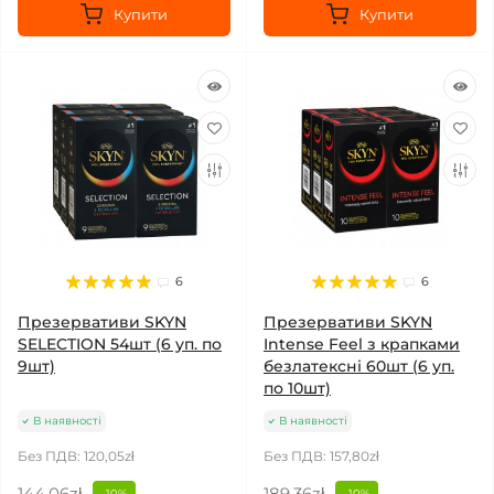
Купити
Купити
6
6
Презервативи SKYN
Презервативи SKYN
SELECTION 54шт (6 уп. по
Intense Feel з крапками
9шт)
безлатексні 60шт (6 уп.
по 10шт)
В наявності
В наявності
Без ПДВ: 120,05zł
Без ПДВ: 157,80zł
144,06zł
189,36zł
-10%
-10%