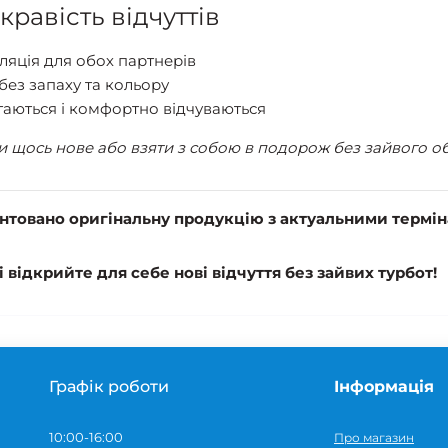
кравість відчуттів
яція для обох партнерів
без запаху та кольору
аються і комфортно відчуваються
ти щось нове або взяти з собою в подорож без зайвого об
нтовано оригінальну продукцію з актуальними термі
і відкрийте для себе нові відчуття без зайвих турбот!
Графік роботи
Інформація
10:00-16:00
Про магазин