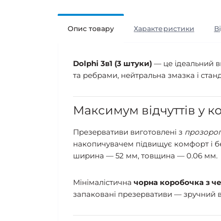
Опис товару
Характеристики
В
Dolphi 3в1 (3 штуки)
— це ідеальний в
та ребрами, нейтральна змазка і стан
Максимум відчуттів у 
Презервативи виготовлені з
прозорог
накопичувачем підвищує комфорт і б
ширина — 52 мм, товщина — 0.06 мм.
Мінімалістична
чорна коробочка з ч
запаковані презервативи — зручний ва