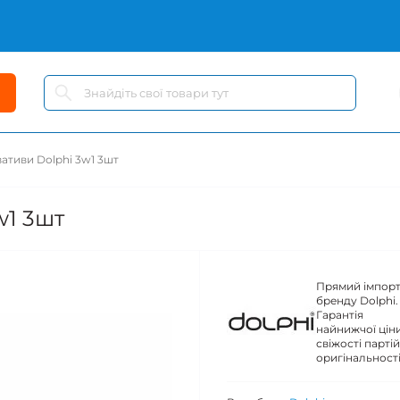
ативи Dolphi 3w1 3шт
w1 3шт
Прямий імпор
бренду Dolphi.
Гарантія
найнижчої ціни
свіжості партій
оригінальності