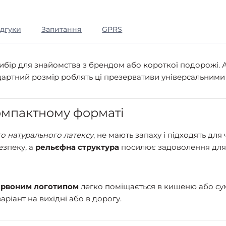
ідгуки
Запитання
GPRS
ибір для знайомства з брендом або короткої подорожі. 
дартний розмір роблять ці презервативи універсальними 
компактному форматі
о натурального латексу
, не мають запаху і підходять дл
езпеку, а
рельєфна структура
посилює задоволення для 
ервоним логотипом
легко поміщається в кишеню або сум
ріант на вихідні або в дорогу.