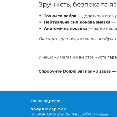
Зручність, безпека та яс
Точки та ребра
— додаткова стимул
Нейтральна силіконова змазка
— 
Анатомічна посадка
— легко надяг
Підходить для тих, хто хоче спробува
У нашому магазині ви отримуєте
гара
Спробуйте Dolphi 3в1 прямо зараз — 
Наша адреса:
Nowy Krok Sp. z o.o.
ul. SPORTOWA 6/59, 35-111 RZESZÓW, Польща