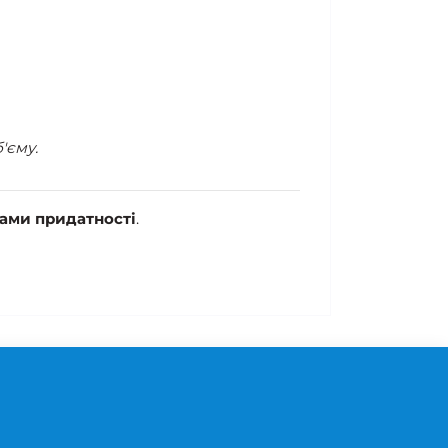
'єму.
нами придатності
.