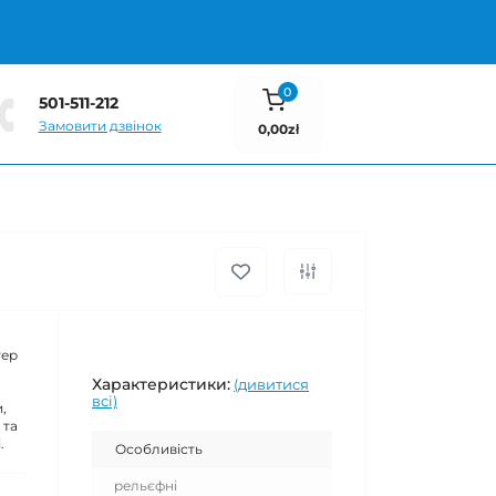
0
501-511-212
Замовити дзвінок
0,00zł
тер
Характеристики:
(дивитися
всі)
,
 та
.
Особливість
рельєфні