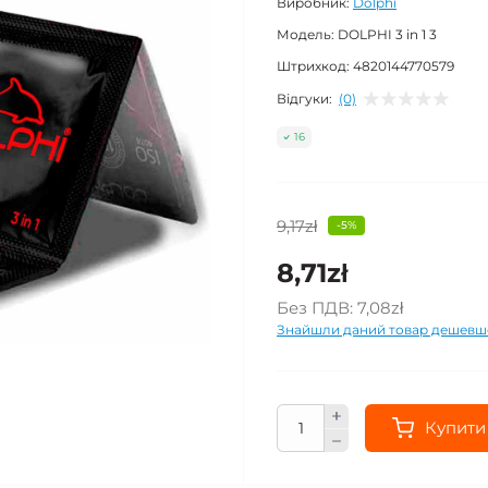
Виробник:
Dolphi
Модель:
DOLPHI 3 in 1 3
Штрихкод:
4820144770579
Відгуки:
(0)
16
9,17zł
-5%
8,71zł
Без ПДВ:
7,08zł
Знайшли даний товар дешевш
Купити