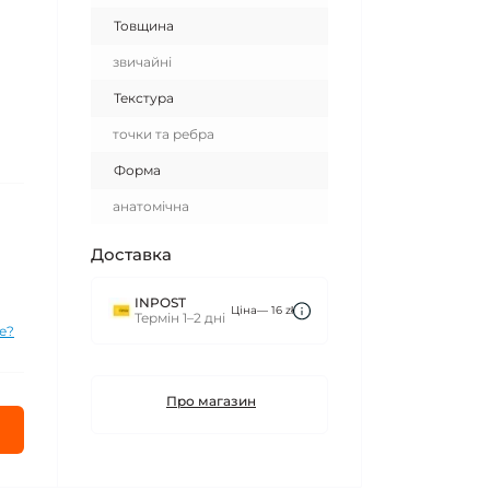
Товщина
звичайні
Текстура
точки та ребра
Форма
анатомічна
Доставка
INPOST
Ціна— 16 zł
Термін 1–2 дні
е?
Про магазин