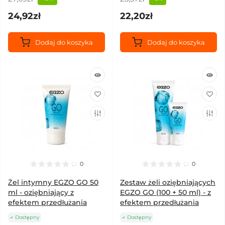
24,92zł
22,20zł
Dodaj do koszyka
Dodaj do koszyka
0
0
Żel intymny EGZO GO 50
Zestaw żeli oziębniających
ml - oziębniający z
EGZO GO (100 + 50 ml) - z
efektem przedłużania
efektem przedłużania
Dostępny
Dostępny