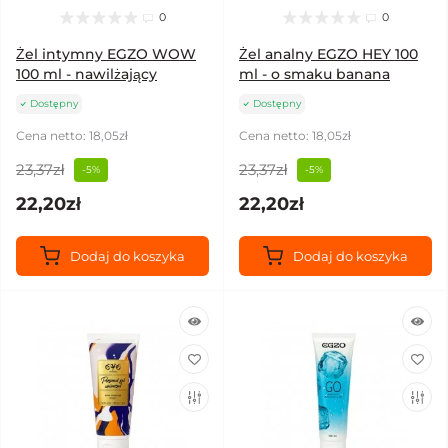
0
0
Żel intymny EGZO WOW
Żel analny EGZO HEY 100
100 ml - nawilżający
ml - o smaku banana
Dostępny
Dostępny
Cena netto: 18,05zł
Cena netto: 18,05zł
23,37zł
23,37zł
-5%
-5%
22,20zł
22,20zł
Dodaj do koszyka
Dodaj do koszyka