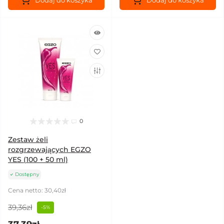
Dodaj do koszyka
Dodaj do koszyka
0
Zestaw żeli
rozgrzewających EGZO
YES (100 + 50 ml)
Dostępny
Cena netto: 30,40zł
39,36zł
-5%