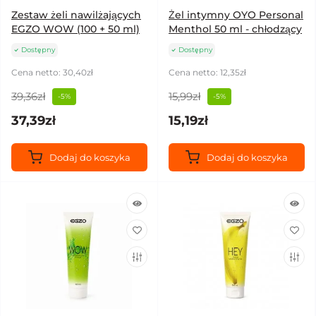
Zestaw żeli nawilżających
Żel intymny OYO Personal
EGZO WOW (100 + 50 ml)
Menthol 50 ml - chłodzący
Dostępny
Dostępny
Cena netto: 30,40zł
Cena netto: 12,35zł
39,36zł
15,99zł
-5%
-5%
37,39zł
15,19zł
Dodaj do koszyka
Dodaj do koszyka