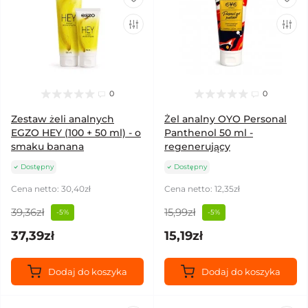
0
0
Zestaw żeli analnych
Żel analny OYO Personal
EGZO HEY (100 + 50 ml) - o
Panthenol 50 ml -
smaku banana
regenerujący
Dostępny
Dostępny
Cena netto: 30,40zł
Cena netto: 12,35zł
39,36zł
15,99zł
-5%
-5%
37,39zł
15,19zł
Dodaj do koszyka
Dodaj do koszyka