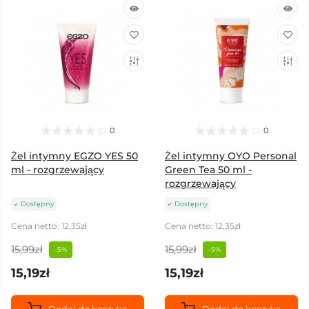
0
0
Żel intymny EGZO YES 50
Żel intymny OYO Personal
ml - rozgrzewający
Green Tea 50 ml -
rozgrzewający
Dostępny
Dostępny
Cena netto: 12,35zł
Cena netto: 12,35zł
15,99zł
15,99zł
-5%
-5%
15,19zł
15,19zł