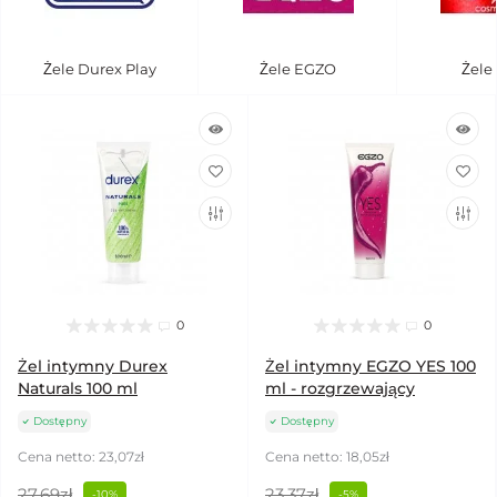
Żele Durex Play
Żele EGZO
Żele
0
0
Żel intymny Durex
Żel intymny EGZO YES 100
Naturals 100 ml
ml - rozgrzewający
Dostępny
Dostępny
Cena netto: 23,07zł
Cena netto: 18,05zł
27,69zł
23,37zł
-10%
-5%