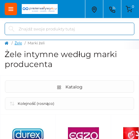
0
Żele
Marki żeli
Żele intymne według marki
producenta
Katalog