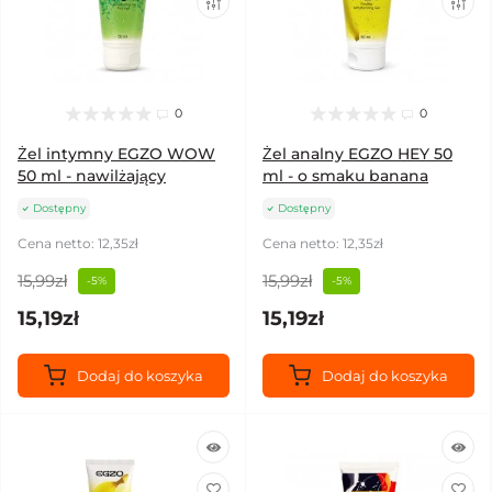
0
0
Żel intymny EGZO WOW
Żel analny EGZO HEY 50
50 ml - nawilżający
ml - o smaku banana
Dostępny
Dostępny
Cena netto: 12,35zł
Cena netto: 12,35zł
15,99zł
15,99zł
-5%
-5%
15,19zł
15,19zł
Dodaj do koszyka
Dodaj do koszyka