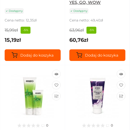
YES, GO, WOW
Dostępny
Dostępny
Cena netto: 12,35zł
Cena netto: 49,40zł
15,99zł
63,96zł
-5%
-5%
15,19zł
60,76zł
Dodaj do koszyka
Dodaj do koszyka
0
0