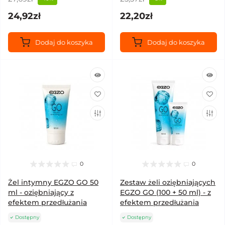
24,92zł
22,20zł
Dodaj do koszyka
Dodaj do koszyka
0
0
Żel intymny EGZO GO 50
Zestaw żeli oziębniających
ml - oziębniający z
EGZO GO (100 + 50 ml) - z
efektem przedłużania
efektem przedłużania
Dostępny
Dostępny