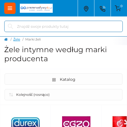
0
Żele
Marki żeli
Żele intymne według marki
producenta
Katalog