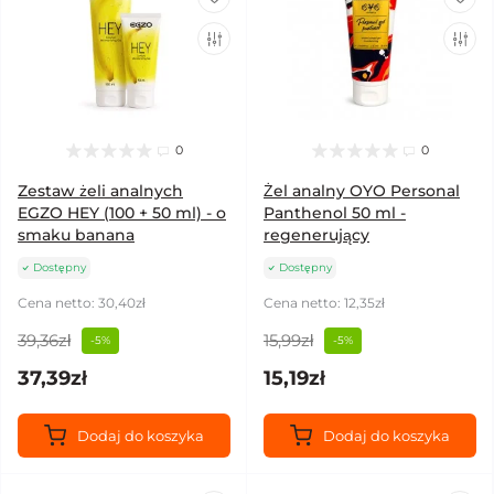
0
0
Zestaw żeli analnych
Żel analny OYO Personal
EGZO HEY (100 + 50 ml) - o
Panthenol 50 ml -
smaku banana
regenerujący
Dostępny
Dostępny
Cena netto: 30,40zł
Cena netto: 12,35zł
39,36zł
15,99zł
-5%
-5%
37,39zł
15,19zł
Dodaj do koszyka
Dodaj do koszyka