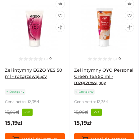
0
0
Żel intymny EGZO YES 50
Żel intymny OYO Personal
ml - rozgrzewający
Green Tea 50 ml -
rozgrzewający
Dostępny
Dostępny
Cena netto: 12,35zł
Cena netto: 12,35zł
15,99zł
15,99zł
-5%
-5%
15,19zł
15,19zł