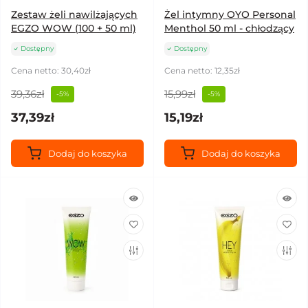
Zestaw żeli nawilżających
Żel intymny OYO Personal
EGZO WOW (100 + 50 ml)
Menthol 50 ml - chłodzący
Dostępny
Dostępny
Cena netto: 30,40zł
Cena netto: 12,35zł
39,36zł
15,99zł
-5%
-5%
37,39zł
15,19zł
Dodaj do koszyka
Dodaj do koszyka