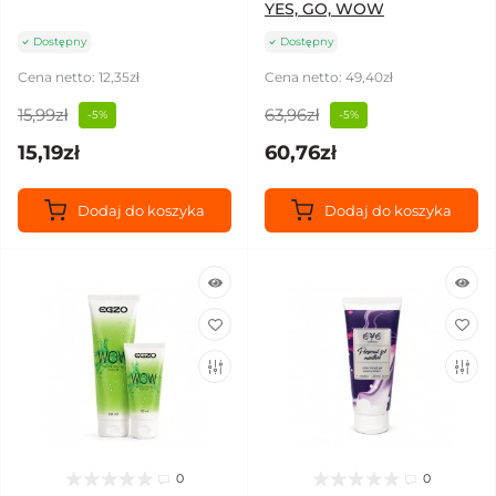
YES, GO, WOW
Dostępny
Dostępny
Cena netto: 12,35zł
Cena netto: 49,40zł
15,99zł
63,96zł
-5%
-5%
15,19zł
60,76zł
Dodaj do koszyka
Dodaj do koszyka
0
0