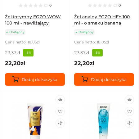
0
0
Żel intymny EGZO WOW
Żel analny EGZO HEY 100
100 ml - nawilżający
ml - o smaku banana
Dostępny
Dostępny
Cena netto: 18,05zł
Cena netto: 18,05zł
23,37zł
23,37zł
-5%
-5%
22,20zł
22,20zł
Dodaj do koszyka
Dodaj do koszyka