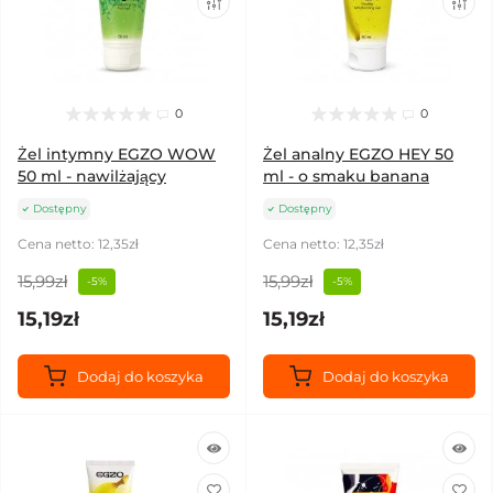
0
0
Żel intymny EGZO WOW
Żel analny EGZO HEY 50
50 ml - nawilżający
ml - o smaku banana
Dostępny
Dostępny
Cena netto: 12,35zł
Cena netto: 12,35zł
15,99zł
15,99zł
-5%
-5%
15,19zł
15,19zł
Dodaj do koszyka
Dodaj do koszyka