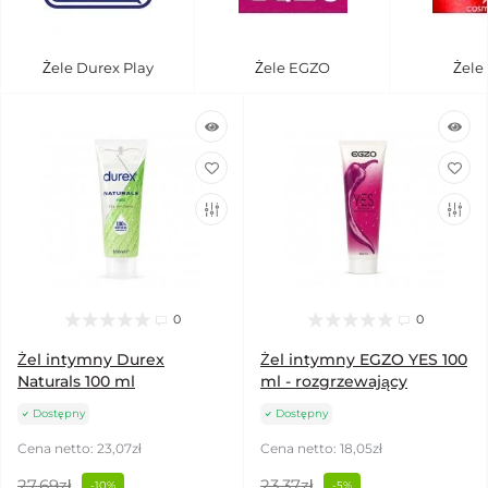
Żele Durex Play
Żele EGZO
Żele
0
0
Żel intymny Durex
Żel intymny EGZO YES 100
Naturals 100 ml
ml - rozgrzewający
Dostępny
Dostępny
Cena netto: 23,07zł
Cena netto: 18,05zł
27,69zł
23,37zł
-10%
-5%