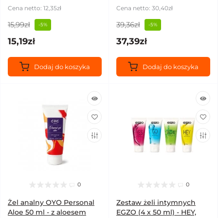
Cena netto: 12,35zł
Cena netto: 30,40zł
15,99zł
39,36zł
-5%
-5%
15,19zł
37,39zł
Dodaj do koszyka
Dodaj do koszyka
0
0
Żel analny OYO Personal
Zestaw żeli intymnych
Aloe 50 ml - z aloesem
EGZO (4 x 50 ml) - HEY,