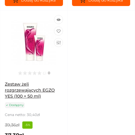
Dodaj do koszyka
Dodaj do koszyka
0
Zestaw żeli
rozgrzewających EGZO
YES (100 + 50 ml)
Dostępny
Cena netto: 30,40zł
39,36zł
-5%